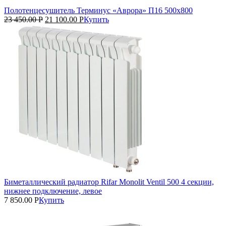
Полотенцесушитель Терминус «Аврора» П16 500х800
23 450.00
Р
21 100.00
Р
Купить
Биметаллический радиатор Rifar Monolit Ventil 500 4 секции,
нижнее подключение, левое
7 850.00
Р
Купить