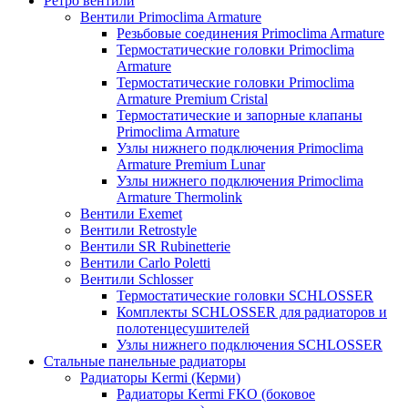
Ретро вентили
Вентили Primoclima Armature
Резьбовые соединения Primoclima Armature
Термостатические головки Primoclima
Armature
Термостатические головки Primoclima
Armature Premium Cristal
Термостатические и запорные клапаны
Primoclima Armature
Узлы нижнего подключения Primoclima
Armature Premium Lunar
Узлы нижнего подключения Primoclima
Armature Thermolink
Вентили Exemet
Вентили Retrostyle
Вентили SR Rubinetterie
Вентили Carlo Poletti
Вентили Schlosser
Термостатические головки SCHLOSSER
Комплекты SCHLOSSER для радиаторов и
полотенцесушителей
Узлы нижнего подключения SCHLOSSER
Стальные панельные радиаторы
Радиаторы Kermi (Керми)
Радиаторы Kermi FKO (боковое