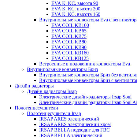
EVA К. KC. высота 90
EVA К. КС. высота 200
EVA К. КС. высота 160
Внутрипольные конвекторы Eva с вентилято
EVA COIL KB100
EVA COIL KB65
EVA COIL KB75
EVA COIL KB80
EVA COIL KB90
EVA COIL КВ160
EVA COIL КВ125
Встроенные в подоконник конвекторы Eva
Внутрипольные конвекторы Бриз
Внутрипольные конвекторы Бриз без вентиля
Внутрипольные конвекторы Бриз с вентилято
Дизайн радиаторы
Дизайн радиаторы Irsap
Электрические дизайн-радиаторы Irsap Soul
Электрические дизайн-радиаторы Irsap Soul Ai
Полотенцесушители
Полотенцесушители Irsap
IRSAP ARES электрический
IRSAP ARES электрический хром
IRSAP BELLA подходит для ГВС
IRSAP BELLA электрический