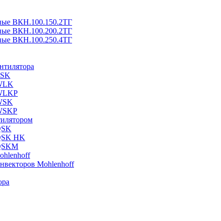
ные ВКН.100.150.2ТГ
ные ВКН.100.200.2ТГ
ные ВКН.100.250.4ТГ
ентилятора
ESK
 WLK
 WLKP
 WSK
 WSKP
тилятором
QSK
 QSK HK
 QSKM
hlenhoff
нвекторов Mohlenhoff
ора