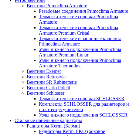
Ретро вентили
Вентили Primoclima Armature
Резьбовые соединения Primoclima Armature
Термостатические головки Primoclima
Armature
Термостатические головки Primoclima
Armature Premium Cristal
Термостатические и запорные клапаны
Primoclima Armature
Узлы нижнего подключения Primoclima
Armature Premium Lunar
Узлы нижнего подключения Primoclima
Armature Thermolink
Вентили Exemet
Вентили Retrostyle
Вентили SR Rubinetterie
Вентили Carlo Poletti
Вентили Schlosser
Термостатические головки SCHLOSSER
Комплекты SCHLOSSER для радиаторов и
полотенцесушителей
Узлы нижнего подключения SCHLOSSER
Стальные панельные радиаторы
Радиаторы Kermi (Керми)
Радиаторы Kermi FKO (боковое