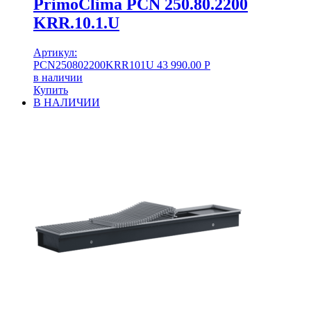
PrimoClima PCN 250.80.2200
KRR.10.1.U
Артикул:
PCN250802200KRR101U
43 990.00
Р
в наличии
Купить
В НАЛИЧИИ