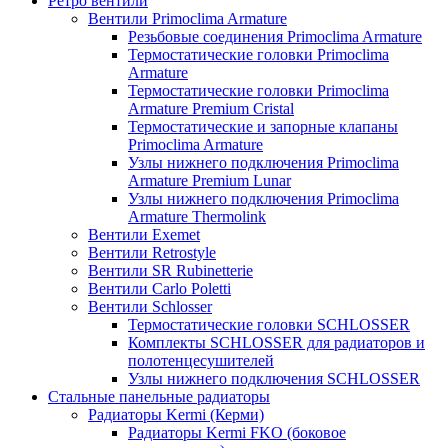
Ретро вентили
Вентили Primoclima Armature
Резьбовые соединения Primoclima Armature
Термостатические головки Primoclima
Armature
Термостатические головки Primoclima
Armature Premium Cristal
Термостатические и запорные клапаны
Primoclima Armature
Узлы нижнего подключения Primoclima
Armature Premium Lunar
Узлы нижнего подключения Primoclima
Armature Thermolink
Вентили Exemet
Вентили Retrostyle
Вентили SR Rubinetterie
Вентили Carlo Poletti
Вентили Schlosser
Термостатические головки SCHLOSSER
Комплекты SCHLOSSER для радиаторов и
полотенцесушителей
Узлы нижнего подключения SCHLOSSER
Стальные панельные радиаторы
Радиаторы Kermi (Керми)
Радиаторы Kermi FKO (боковое