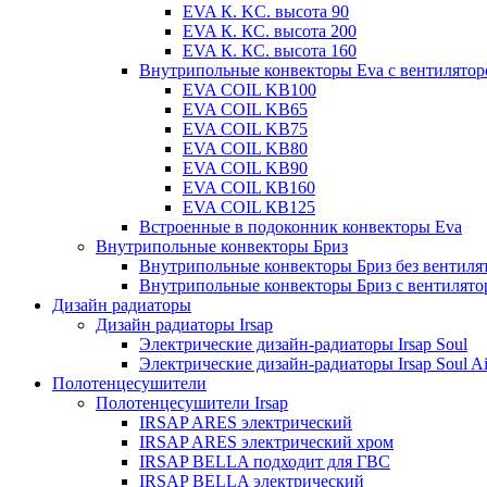
EVA К. KC. высота 90
EVA К. КС. высота 200
EVA К. КС. высота 160
Внутрипольные конвекторы Eva с вентилято
EVA COIL KB100
EVA COIL KB65
EVA COIL KB75
EVA COIL KB80
EVA COIL KB90
EVA COIL КВ160
EVA COIL КВ125
Встроенные в подоконник конвекторы Eva
Внутрипольные конвекторы Бриз
Внутрипольные конвекторы Бриз без вентиля
Внутрипольные конвекторы Бриз с вентилято
Дизайн радиаторы
Дизайн радиаторы Irsap
Электрические дизайн-радиаторы Irsap Soul
Электрические дизайн-радиаторы Irsap Soul Ai
Полотенцесушители
Полотенцесушители Irsap
IRSAP ARES электрический
IRSAP ARES электрический хром
IRSAP BELLA подходит для ГВС
IRSAP BELLA электрический