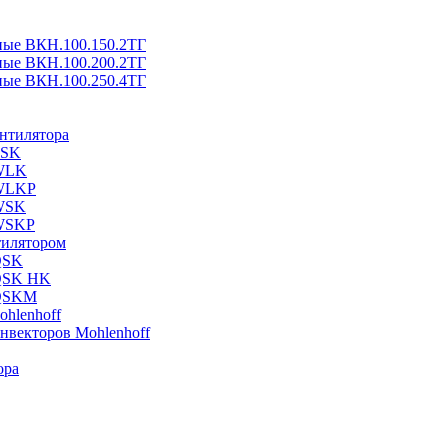
ные ВКН.100.150.2ТГ
ные ВКН.100.200.2ТГ
ные ВКН.100.250.4ТГ
ентилятора
ESK
 WLK
 WLKP
 WSK
 WSKP
тилятором
QSK
 QSK HK
 QSKM
hlenhoff
нвекторов Mohlenhoff
ора