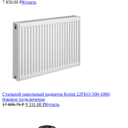
7 850.00
Р
Купить
Стальной панельный радиатор Kermi 22FKO‑500‑1000,
боковое подключение
17 606.76
Р
9 331.00
Р
Купить