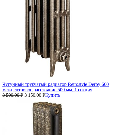
Чугунный трубчатый радиатор Retrostyle Derby 660
межцентровое расстояние 500 мм, 1 секция
3 500.00
Р
3 150.00
Р
Купить