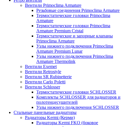
Ретро вентили
Вентили Primoclima Armature
Резьбовые соединения Primoclima Armature
Термостатические головки Primoclima
Armature
Термостатические головки Primoclima
Armature Premium Cristal
Термостатические и запорные клапаны
Primoclima Armature
Узлы нижнего подключения Primoclima
Armature Premium Lunar
Узлы нижнего подключения Primoclima
Armature Thermolink
Вентили Exemet
Вентили Retrostyle
Вентили SR Rubinetterie
Вентили Carlo Poletti
Вентили Schlosser
Термостатические головки SCHLOSSER
Комплекты SCHLOSSER для радиаторов и
полотенцесушителей
Узлы нижнего подключения SCHLOSSER
Стальные панельные радиаторы
Радиаторы Kermi (Керми)
Радиаторы Kermi FKO (боковое