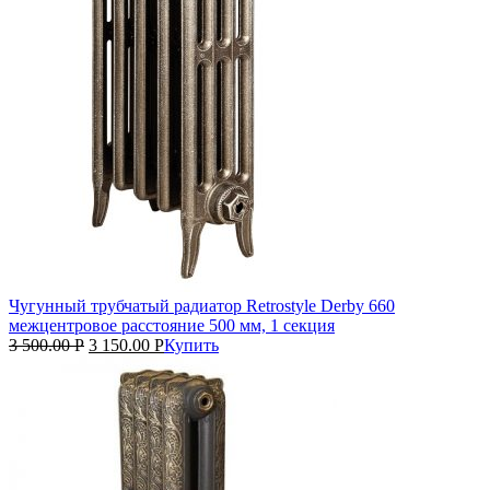
Чугунный трубчатый радиатор Retrostyle Derby 660
межцентровое расстояние 500 мм, 1 секция
3 500.00
Р
3 150.00
Р
Купить