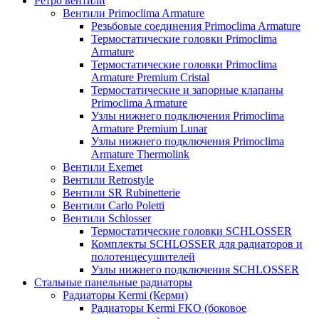
Ретро вентили
Вентили Primoclima Armature
Резьбовые соединения Primoclima Armature
Термостатические головки Primoclima
Armature
Термостатические головки Primoclima
Armature Premium Cristal
Термостатические и запорные клапаны
Primoclima Armature
Узлы нижнего подключения Primoclima
Armature Premium Lunar
Узлы нижнего подключения Primoclima
Armature Thermolink
Вентили Exemet
Вентили Retrostyle
Вентили SR Rubinetterie
Вентили Carlo Poletti
Вентили Schlosser
Термостатические головки SCHLOSSER
Комплекты SCHLOSSER для радиаторов и
полотенцесушителей
Узлы нижнего подключения SCHLOSSER
Стальные панельные радиаторы
Радиаторы Kermi (Керми)
Радиаторы Kermi FKO (боковое