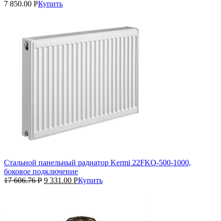
7 850.00
Р
Купить
Стальной панельный радиатор Kermi 22FKO‑500‑1000,
боковое подключение
17 606.76
Р
9 331.00
Р
Купить