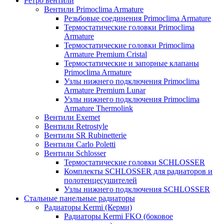
Ретро вентили
Вентили Primoclima Armature
Резьбовые соединения Primoclima Armature
Термостатические головки Primoclima
Armature
Термостатические головки Primoclima
Armature Premium Cristal
Термостатические и запорные клапаны
Primoclima Armature
Узлы нижнего подключения Primoclima
Armature Premium Lunar
Узлы нижнего подключения Primoclima
Armature Thermolink
Вентили Exemet
Вентили Retrostyle
Вентили SR Rubinetterie
Вентили Carlo Poletti
Вентили Schlosser
Термостатические головки SCHLOSSER
Комплекты SCHLOSSER для радиаторов и
полотенцесушителей
Узлы нижнего подключения SCHLOSSER
Стальные панельные радиаторы
Радиаторы Kermi (Керми)
Радиаторы Kermi FKO (боковое