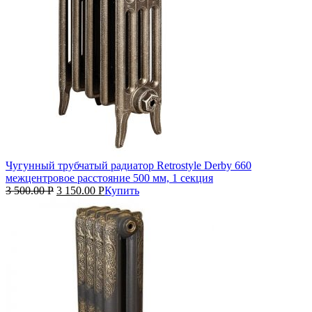
Чугунный трубчатый радиатор Retrostyle Derby 660
межцентровое расстояние 500 мм, 1 секция
3 500.00
Р
3 150.00
Р
Купить