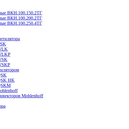
ные ВКН.100.150.2ТГ
ные ВКН.100.200.2ТГ
ные ВКН.100.250.4ТГ
ентилятора
ESK
 WLK
 WLKP
 WSK
 WSKP
тилятором
QSK
 QSK HK
 QSKM
hlenhoff
нвекторов Mohlenhoff
ора