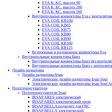
EVA К. KC. высота 90
EVA К. КС. высота 200
EVA К. КС. высота 160
Внутрипольные конвекторы Eva с вентилято
EVA COIL KB100
EVA COIL KB65
EVA COIL KB75
EVA COIL KB80
EVA COIL KB90
EVA COIL КВ160
EVA COIL КВ125
Встроенные в подоконник конвекторы Eva
Внутрипольные конвекторы Бриз
Внутрипольные конвекторы Бриз без вентиля
Внутрипольные конвекторы Бриз с вентилято
Дизайн радиаторы
Дизайн радиаторы Irsap
Электрические дизайн-радиаторы Irsap Soul
Электрические дизайн-радиаторы Irsap Soul Ai
Полотенцесушители
Полотенцесушители Irsap
IRSAP ARES электрический
IRSAP ARES электрический хром
IRSAP BELLA подходит для ГВС
IRSAP BELLA электрический