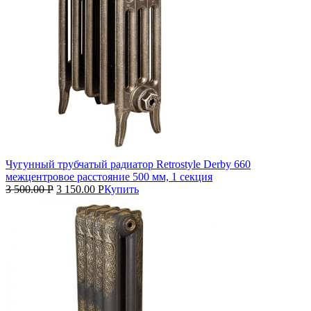
Чугунный трубчатый радиатор Retrostyle Derby 660
межцентровое расстояние 500 мм, 1 секция
3 500.00
Р
3 150.00
Р
Купить