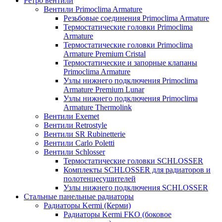
Ретро вентили
Вентили Primoclima Armature
Резьбовые соединения Primoclima Armature
Термостатические головки Primoclima
Armature
Термостатические головки Primoclima
Armature Premium Cristal
Термостатические и запорные клапаны
Primoclima Armature
Узлы нижнего подключения Primoclima
Armature Premium Lunar
Узлы нижнего подключения Primoclima
Armature Thermolink
Вентили Exemet
Вентили Retrostyle
Вентили SR Rubinetterie
Вентили Carlo Poletti
Вентили Schlosser
Термостатические головки SCHLOSSER
Комплекты SCHLOSSER для радиаторов и
полотенцесушителей
Узлы нижнего подключения SCHLOSSER
Стальные панельные радиаторы
Радиаторы Kermi (Керми)
Радиаторы Kermi FKO (боковое