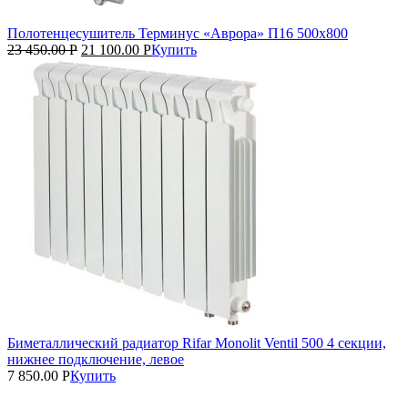
Полотенцесушитель Терминус «Аврора» П16 500х800
23 450.00
Р
21 100.00
Р
Купить
Биметаллический радиатор Rifar Monolit Ventil 500 4 секции,
нижнее подключение, левое
7 850.00
Р
Купить