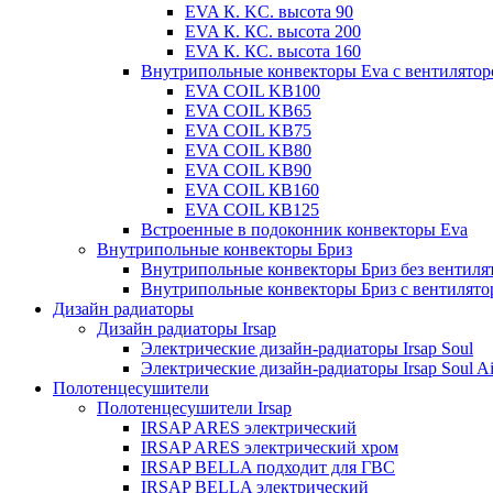
EVA К. KC. высота 90
EVA К. КС. высота 200
EVA К. КС. высота 160
Внутрипольные конвекторы Eva с вентилято
EVA COIL KB100
EVA COIL KB65
EVA COIL KB75
EVA COIL KB80
EVA COIL KB90
EVA COIL КВ160
EVA COIL КВ125
Встроенные в подоконник конвекторы Eva
Внутрипольные конвекторы Бриз
Внутрипольные конвекторы Бриз без вентиля
Внутрипольные конвекторы Бриз с вентилято
Дизайн радиаторы
Дизайн радиаторы Irsap
Электрические дизайн-радиаторы Irsap Soul
Электрические дизайн-радиаторы Irsap Soul Ai
Полотенцесушители
Полотенцесушители Irsap
IRSAP ARES электрический
IRSAP ARES электрический хром
IRSAP BELLA подходит для ГВС
IRSAP BELLA электрический