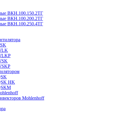
ные ВКН.100.150.2ТГ
ные ВКН.100.200.2ТГ
ные ВКН.100.250.4ТГ
ентилятора
ESK
 WLK
 WLKP
 WSK
 WSKP
тилятором
QSK
 QSK HK
 QSKM
hlenhoff
нвекторов Mohlenhoff
ора