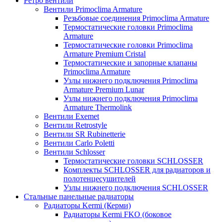
Ретро вентили
Вентили Primoclima Armature
Резьбовые соединения Primoclima Armature
Термостатические головки Primoclima
Armature
Термостатические головки Primoclima
Armature Premium Cristal
Термостатические и запорные клапаны
Primoclima Armature
Узлы нижнего подключения Primoclima
Armature Premium Lunar
Узлы нижнего подключения Primoclima
Armature Thermolink
Вентили Exemet
Вентили Retrostyle
Вентили SR Rubinetterie
Вентили Carlo Poletti
Вентили Schlosser
Термостатические головки SCHLOSSER
Комплекты SCHLOSSER для радиаторов и
полотенцесушителей
Узлы нижнего подключения SCHLOSSER
Стальные панельные радиаторы
Радиаторы Kermi (Керми)
Радиаторы Kermi FKO (боковое