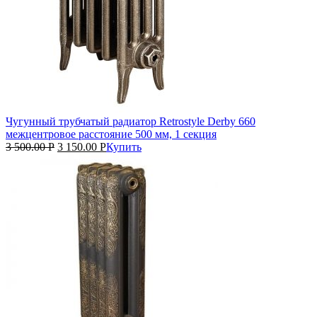
Чугунный трубчатый радиатор Retrostyle Derby 660
межцентровое расстояние 500 мм, 1 секция
3 500.00
Р
3 150.00
Р
Купить