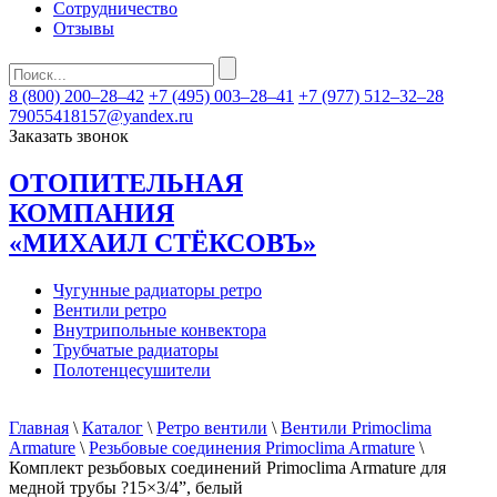
Сотрудничество
Отзывы
8 (800) 200–28–42
+7 (495) 003–28–41
+7 (977) 512–32–28
79055418157@yandex.ru
Заказать звонок
ОТОПИТЕЛЬНАЯ
КОМПАНИЯ
«МИХАИЛ СТЁКСОВЪ»
Чугунные радиаторы ретро
Вентили ретро
Внутрипольные конвектора
Трубчатые радиаторы
Полотенцесушители
Главная
\
Каталог
\
Ретро вентили
\
Вентили Primoclima
Armature
\
Резьбовые соединения Primoclima Armature
\
Комплект резьбовых соединений Primoclima Armature для
медной трубы ?15×3/4”, белый