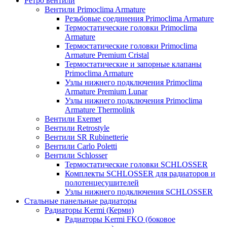
Ретро вентили
Вентили Primoclima Armature
Резьбовые соединения Primoclima Armature
Термостатические головки Primoclima
Armature
Термостатические головки Primoclima
Armature Premium Cristal
Термостатические и запорные клапаны
Primoclima Armature
Узлы нижнего подключения Primoclima
Armature Premium Lunar
Узлы нижнего подключения Primoclima
Armature Thermolink
Вентили Exemet
Вентили Retrostyle
Вентили SR Rubinetterie
Вентили Carlo Poletti
Вентили Schlosser
Термостатические головки SCHLOSSER
Комплекты SCHLOSSER для радиаторов и
полотенцесушителей
Узлы нижнего подключения SCHLOSSER
Стальные панельные радиаторы
Радиаторы Kermi (Керми)
Радиаторы Kermi FKO (боковое