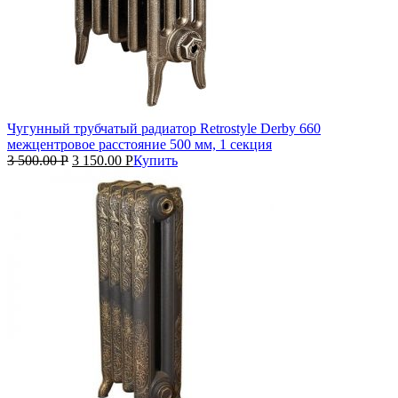
Чугунный трубчатый радиатор Retrostyle Derby 660
межцентровое расстояние 500 мм, 1 секция
3 500.00
Р
3 150.00
Р
Купить