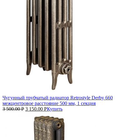
Чугунный трубчатый радиатор Retrostyle Derby 660
межцентровое расстояние 500 мм, 1 секция
3 500.00
Р
3 150.00
Р
Купить