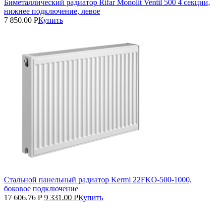
Биметаллический радиатор Rifar Monolit Ventil 500 4 секции,
нижнее подключение, левое
7 850.00
Р
Купить
Стальной панельный радиатор Kermi 22FKO‑500‑1000,
боковое подключение
17 606.76
Р
9 331.00
Р
Купить