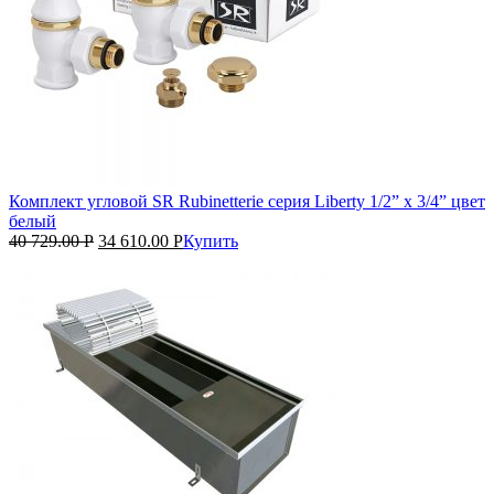
Комплект угловой SR Rubinetterie серия Liberty 1/2” x 3/4” цвет
белый
40 729.00
Р
34 610.00
Р
Купить