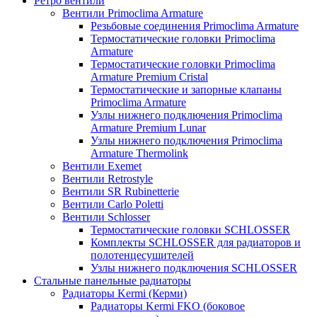
Ретро вентили
Вентили Primoclima Armature
Резьбовые соединения Primoclima Armature
Термостатические головки Primoclima
Armature
Термостатические головки Primoclima
Armature Premium Cristal
Термостатические и запорные клапаны
Primoclima Armature
Узлы нижнего подключения Primoclima
Armature Premium Lunar
Узлы нижнего подключения Primoclima
Armature Thermolink
Вентили Exemet
Вентили Retrostyle
Вентили SR Rubinetterie
Вентили Carlo Poletti
Вентили Schlosser
Термостатические головки SCHLOSSER
Комплекты SCHLOSSER для радиаторов и
полотенцесушителей
Узлы нижнего подключения SCHLOSSER
Стальные панельные радиаторы
Радиаторы Kermi (Керми)
Радиаторы Kermi FKO (боковое