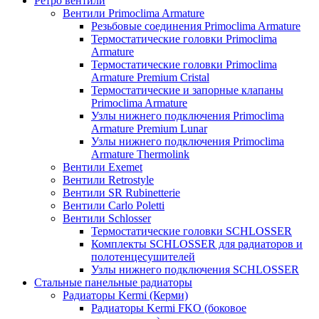
Ретро вентили
Вентили Primoclima Armature
Резьбовые соединения Primoclima Armature
Термостатические головки Primoclima
Armature
Термостатические головки Primoclima
Armature Premium Cristal
Термостатические и запорные клапаны
Primoclima Armature
Узлы нижнего подключения Primoclima
Armature Premium Lunar
Узлы нижнего подключения Primoclima
Armature Thermolink
Вентили Exemet
Вентили Retrostyle
Вентили SR Rubinetterie
Вентили Carlo Poletti
Вентили Schlosser
Термостатические головки SCHLOSSER
Комплекты SCHLOSSER для радиаторов и
полотенцесушителей
Узлы нижнего подключения SCHLOSSER
Стальные панельные радиаторы
Радиаторы Kermi (Керми)
Радиаторы Kermi FKO (боковое