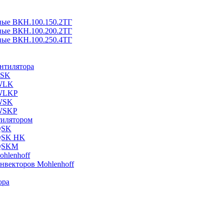
ные ВКН.100.150.2ТГ
ные ВКН.100.200.2ТГ
ные ВКН.100.250.4ТГ
ентилятора
ESK
 WLK
 WLKP
 WSK
 WSKP
тилятором
QSK
 QSK HK
 QSKM
hlenhoff
нвекторов Mohlenhoff
ора