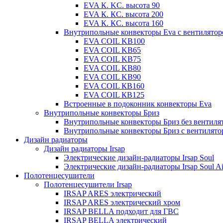
EVA К. KC. высота 90
EVA К. КС. высота 200
EVA К. КС. высота 160
Внутрипольные конвекторы Eva с вентилято
EVA COIL KB100
EVA COIL KB65
EVA COIL KB75
EVA COIL KB80
EVA COIL KB90
EVA COIL КВ160
EVA COIL КВ125
Встроенные в подоконник конвекторы Eva
Внутрипольные конвекторы Бриз
Внутрипольные конвекторы Бриз без вентиля
Внутрипольные конвекторы Бриз с вентилято
Дизайн радиаторы
Дизайн радиаторы Irsap
Электрические дизайн-радиаторы Irsap Soul
Электрические дизайн-радиаторы Irsap Soul Ai
Полотенцесушители
Полотенцесушители Irsap
IRSAP ARES электрический
IRSAP ARES электрический хром
IRSAP BELLA подходит для ГВС
IRSAP BELLA электрический