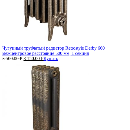
Чугунный трубчатый радиатор Retrostyle Derby 660
межцентровое расстояние 500 мм, 1 секция
3 500.00
Р
3 150.00
Р
Купить