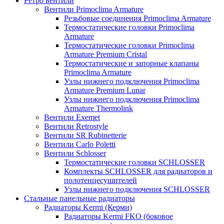
Ретро вентили
Вентили Primoclima Armature
Резьбовые соединения Primoclima Armature
Термостатические головки Primoclima
Armature
Термостатические головки Primoclima
Armature Premium Cristal
Термостатические и запорные клапаны
Primoclima Armature
Узлы нижнего подключения Primoclima
Armature Premium Lunar
Узлы нижнего подключения Primoclima
Armature Thermolink
Вентили Exemet
Вентили Retrostyle
Вентили SR Rubinetterie
Вентили Carlo Poletti
Вентили Schlosser
Термостатические головки SCHLOSSER
Комплекты SCHLOSSER для радиаторов и
полотенцесушителей
Узлы нижнего подключения SCHLOSSER
Стальные панельные радиаторы
Радиаторы Kermi (Керми)
Радиаторы Kermi FKO (боковое