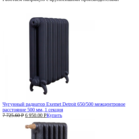
Чугунный радиатор Exemet Detroit 650/500 межцентровое
расстояние 500 мм, 1 секция
7 725.60
Р
6 950.00
Р
Купить