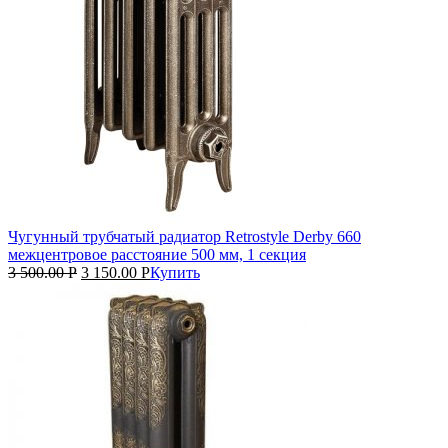
Чугунный трубчатый радиатор Retrostyle Derby 660
межцентровое расстояние 500 мм, 1 секция
3 500.00
Р
3 150.00
Р
Купить