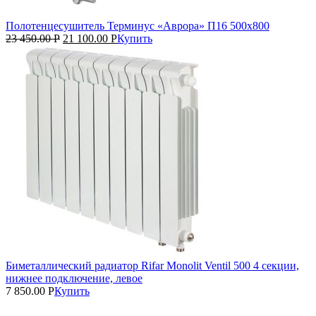
Полотенцесушитель Терминус «Аврора» П16 500х800
23 450.00
Р
21 100.00
Р
Купить
Биметаллический радиатор Rifar Monolit Ventil 500 4 секции,
нижнее подключение, левое
7 850.00
Р
Купить