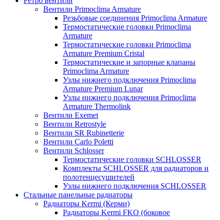
Ретро вентили
Вентили Primoclima Armature
Резьбовые соединения Primoclima Armature
Термостатические головки Primoclima
Armature
Термостатические головки Primoclima
Armature Premium Cristal
Термостатические и запорные клапаны
Primoclima Armature
Узлы нижнего подключения Primoclima
Armature Premium Lunar
Узлы нижнего подключения Primoclima
Armature Thermolink
Вентили Exemet
Вентили Retrostyle
Вентили SR Rubinetterie
Вентили Carlo Poletti
Вентили Schlosser
Термостатические головки SCHLOSSER
Комплекты SCHLOSSER для радиаторов и
полотенцесушителей
Узлы нижнего подключения SCHLOSSER
Стальные панельные радиаторы
Радиаторы Kermi (Керми)
Радиаторы Kermi FKO (боковое