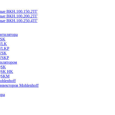
ные ВКН.100.150.2ТГ
ные ВКН.100.200.2ТГ
ные ВКН.100.250.4ТГ
ентилятора
ESK
 WLK
 WLKP
 WSK
 WSKP
тилятором
QSK
 QSK HK
 QSKM
hlenhoff
нвекторов Mohlenhoff
ора