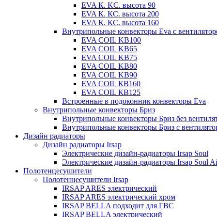
EVA К. KC. высота 90
EVA К. КС. высота 200
EVA К. КС. высота 160
Внутрипольные конвекторы Eva с вентилято
EVA COIL KB100
EVA COIL KB65
EVA COIL KB75
EVA COIL KB80
EVA COIL KB90
EVA COIL КВ160
EVA COIL КВ125
Встроенные в подоконник конвекторы Eva
Внутрипольные конвекторы Бриз
Внутрипольные конвекторы Бриз без вентиля
Внутрипольные конвекторы Бриз с вентилято
Дизайн радиаторы
Дизайн радиаторы Irsap
Электрические дизайн-радиаторы Irsap Soul
Электрические дизайн-радиаторы Irsap Soul Ai
Полотенцесушители
Полотенцесушители Irsap
IRSAP ARES электрический
IRSAP ARES электрический хром
IRSAP BELLA подходит для ГВС
IRSAP BELLA электрический