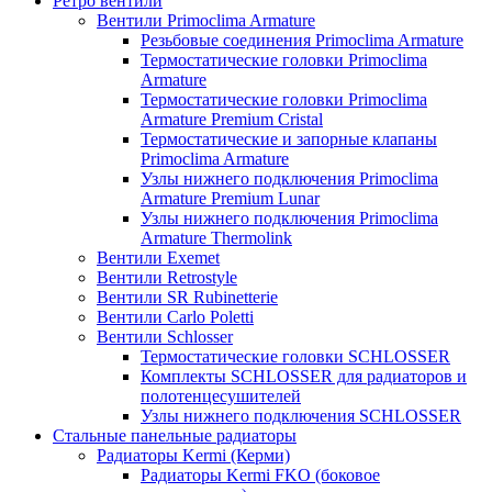
Ретро вентили
Вентили Primoclima Armature
Резьбовые соединения Primoclima Armature
Термостатические головки Primoclima
Armature
Термостатические головки Primoclima
Armature Premium Cristal
Термостатические и запорные клапаны
Primoclima Armature
Узлы нижнего подключения Primoclima
Armature Premium Lunar
Узлы нижнего подключения Primoclima
Armature Thermolink
Вентили Exemet
Вентили Retrostyle
Вентили SR Rubinetterie
Вентили Carlo Poletti
Вентили Schlosser
Термостатические головки SCHLOSSER
Комплекты SCHLOSSER для радиаторов и
полотенцесушителей
Узлы нижнего подключения SCHLOSSER
Стальные панельные радиаторы
Радиаторы Kermi (Керми)
Радиаторы Kermi FKO (боковое