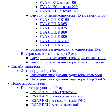
EVA К. KC. высота 90
EVA К. КС. высота 200
EVA К. КС. высота 160
Внутрипольные конвекторы Eva с вентилято
EVA COIL KB100
EVA COIL KB65
EVA COIL KB75
EVA COIL KB80
EVA COIL KB90
EVA COIL КВ160
EVA COIL КВ125
Встроенные в подоконник конвекторы Eva
Внутрипольные конвекторы Бриз
Внутрипольные конвекторы Бриз без вентиля
Внутрипольные конвекторы Бриз с вентилято
Дизайн радиаторы
Дизайн радиаторы Irsap
Электрические дизайн-радиаторы Irsap Soul
Электрические дизайн-радиаторы Irsap Soul Ai
Полотенцесушители
Полотенцесушители Irsap
IRSAP ARES электрический
IRSAP ARES электрический хром
IRSAP BELLA подходит для ГВС
IRSAP BELLA электрический