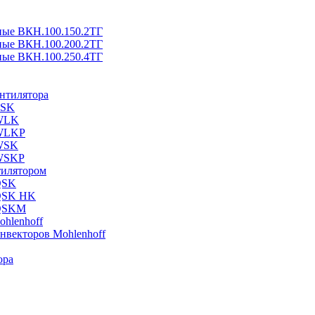
ные ВКН.100.150.2ТГ
ные ВКН.100.200.2ТГ
ные ВКН.100.250.4ТГ
ентилятора
ESK
 WLK
 WLKP
 WSK
 WSKP
тилятором
QSK
 QSK HK
 QSKM
hlenhoff
нвекторов Mohlenhoff
ора