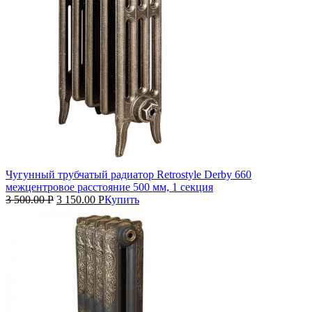
Чугунный трубчатый радиатор Retrostyle Derby 660
межцентровое расстояние 500 мм, 1 секция
3 500.00
Р
3 150.00
Р
Купить