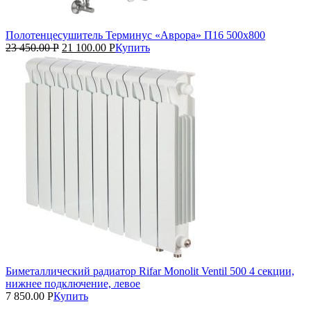
Полотенцесушитель Терминус «Аврора» П16 500х800
23 450.00
Р
21 100.00
Р
Купить
Биметаллический радиатор Rifar Monolit Ventil 500 4 секции,
нижнее подключение, левое
7 850.00
Р
Купить