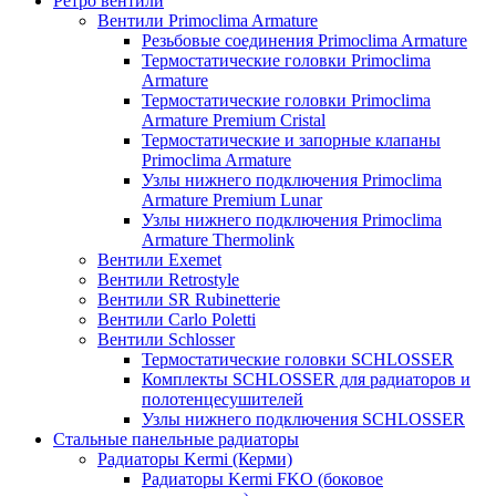
Ретро вентили
Вентили Primoclima Armature
Резьбовые соединения Primoclima Armature
Термостатические головки Primoclima
Armature
Термостатические головки Primoclima
Armature Premium Cristal
Термостатические и запорные клапаны
Primoclima Armature
Узлы нижнего подключения Primoclima
Armature Premium Lunar
Узлы нижнего подключения Primoclima
Armature Thermolink
Вентили Exemet
Вентили Retrostyle
Вентили SR Rubinetterie
Вентили Carlo Poletti
Вентили Schlosser
Термостатические головки SCHLOSSER
Комплекты SCHLOSSER для радиаторов и
полотенцесушителей
Узлы нижнего подключения SCHLOSSER
Стальные панельные радиаторы
Радиаторы Kermi (Керми)
Радиаторы Kermi FKO (боковое