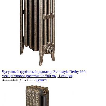
Чугунный трубчатый радиатор Retrostyle Derby 660
межцентровое расстояние 500 мм, 1 секция
3 500.00
Р
3 150.00
Р
Купить