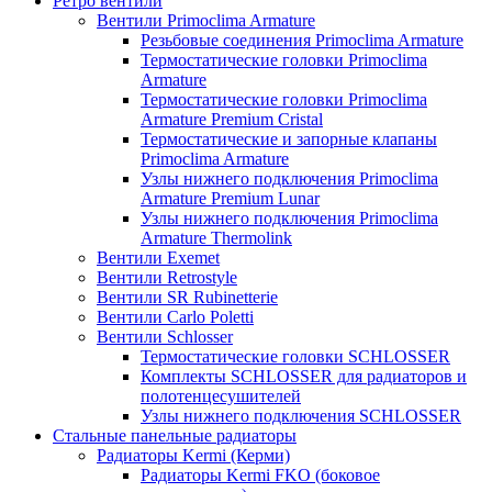
Ретро вентили
Вентили Primoclima Armature
Резьбовые соединения Primoclima Armature
Термостатические головки Primoclima
Armature
Термостатические головки Primoclima
Armature Premium Cristal
Термостатические и запорные клапаны
Primoclima Armature
Узлы нижнего подключения Primoclima
Armature Premium Lunar
Узлы нижнего подключения Primoclima
Armature Thermolink
Вентили Exemet
Вентили Retrostyle
Вентили SR Rubinetterie
Вентили Carlo Poletti
Вентили Schlosser
Термостатические головки SCHLOSSER
Комплекты SCHLOSSER для радиаторов и
полотенцесушителей
Узлы нижнего подключения SCHLOSSER
Стальные панельные радиаторы
Радиаторы Kermi (Керми)
Радиаторы Kermi FKO (боковое