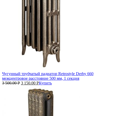
Чугунный трубчатый радиатор Retrostyle Derby 660
межцентровое расстояние 500 мм, 1 секция
3 500.00
Р
3 150.00
Р
Купить