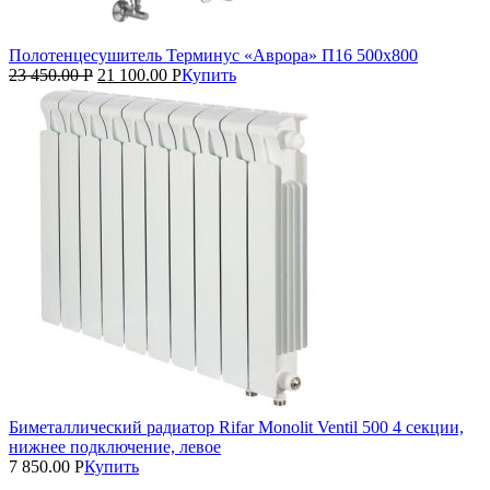
Полотенцесушитель Терминус «Аврора» П16 500х800
23 450.00
Р
21 100.00
Р
Купить
Биметаллический радиатор Rifar Monolit Ventil 500 4 секции,
нижнее подключение, левое
7 850.00
Р
Купить