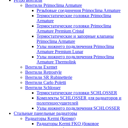
Ретро вентили
Вентили Primoclima Armature
Резьбовые соединения Primoclima Armature
Термостатические головки Primoclima
Armature
Термостатические головки Primoclima
Armature Premium Cristal
Термостатические и запорные клапаны
Primoclima Armature
Узлы нижнего подключения Primoclima
Armature Premium Lunar
Узлы нижнего подключения Primoclima
Armature Thermolink
Вентили Exemet
Вентили Retrostyle
Вентили SR Rubinetterie
Вентили Carlo Poletti
Вентили Schlosser
Термостатические головки SCHLOSSER
Комплекты SCHLOSSER для радиаторов и
полотенцесушителей
Узлы нижнего подключения SCHLOSSER
Стальные панельные радиаторы
Радиаторы Kermi (Керми)
Радиаторы Kermi FKO (боковое