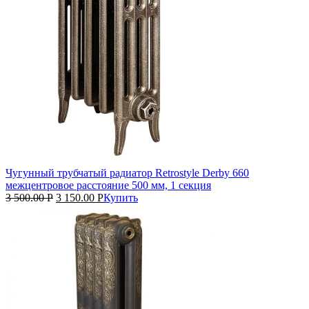
Чугунный трубчатый радиатор Retrostyle Derby 660
межцентровое расстояние 500 мм, 1 секция
3 500.00
Р
3 150.00
Р
Купить