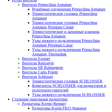
Ретро вентили
Вентили Primoclima Armature
Резьбовые соединения Primoclima Armature
Термостатические головки Primoclima
Armature
Термостатические головки Primoclima
Armature Premium Cristal
Термостатические и запорные клапаны
Primoclima Armature
Узлы нижнего подключения Primoclima
Armature Premium Lunar
Узлы нижнего подключения Primoclima
Armature Thermolink
Вентили Exemet
Вентили Retrostyle
Вентили SR Rubinetterie
Вентили Carlo Poletti
Вентили Schlosser
Термостатические головки SCHLOSSER
Комплекты SCHLOSSER для радиаторов и
полотенцесушителей
Узлы нижнего подключения SCHLOSSER
Стальные панельные радиаторы
Радиаторы Kermi (Керми)
Радиаторы Kermi FKO (боковое