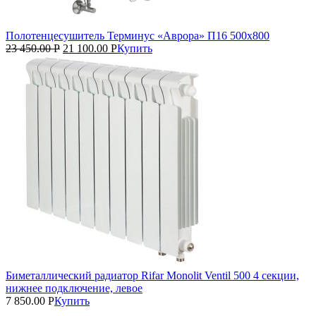
Полотенцесушитель Терминус «Аврора» П16 500х800
23 450.00
Р
21 100.00
Р
Купить
Биметаллический радиатор Rifar Monolit Ventil 500 4 секции,
нижнее подключение, левое
7 850.00
Р
Купить