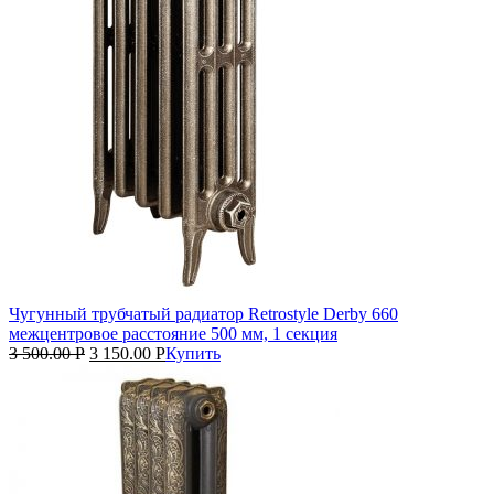
Чугунный трубчатый радиатор Retrostyle Derby 660
межцентровое расстояние 500 мм, 1 секция
3 500.00
Р
3 150.00
Р
Купить