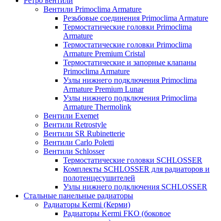
Ретро вентили
Вентили Primoclima Armature
Резьбовые соединения Primoclima Armature
Термостатические головки Primoclima
Armature
Термостатические головки Primoclima
Armature Premium Cristal
Термостатические и запорные клапаны
Primoclima Armature
Узлы нижнего подключения Primoclima
Armature Premium Lunar
Узлы нижнего подключения Primoclima
Armature Thermolink
Вентили Exemet
Вентили Retrostyle
Вентили SR Rubinetterie
Вентили Carlo Poletti
Вентили Schlosser
Термостатические головки SCHLOSSER
Комплекты SCHLOSSER для радиаторов и
полотенцесушителей
Узлы нижнего подключения SCHLOSSER
Стальные панельные радиаторы
Радиаторы Kermi (Керми)
Радиаторы Kermi FKO (боковое