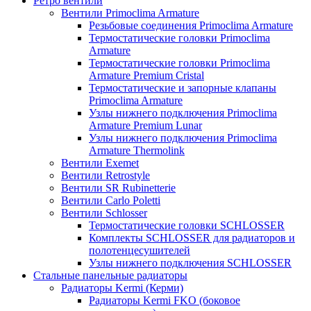
Ретро вентили
Вентили Primoclima Armature
Резьбовые соединения Primoclima Armature
Термостатические головки Primoclima
Armature
Термостатические головки Primoclima
Armature Premium Cristal
Термостатические и запорные клапаны
Primoclima Armature
Узлы нижнего подключения Primoclima
Armature Premium Lunar
Узлы нижнего подключения Primoclima
Armature Thermolink
Вентили Exemet
Вентили Retrostyle
Вентили SR Rubinetterie
Вентили Carlo Poletti
Вентили Schlosser
Термостатические головки SCHLOSSER
Комплекты SCHLOSSER для радиаторов и
полотенцесушителей
Узлы нижнего подключения SCHLOSSER
Стальные панельные радиаторы
Радиаторы Kermi (Керми)
Радиаторы Kermi FKO (боковое