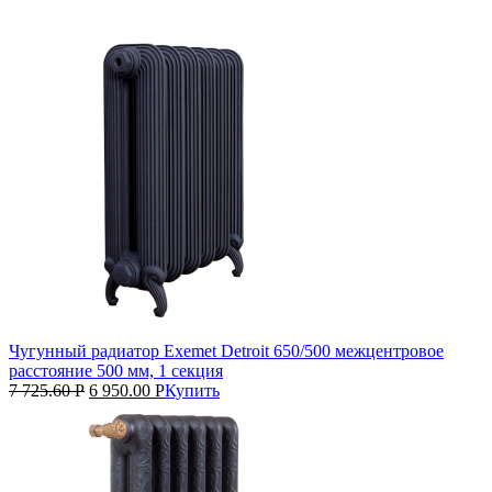
Чугунный радиатор Exemet Detroit 650/500 межцентровое
расстояние 500 мм, 1 секция
7 725.60
Р
6 950.00
Р
Купить