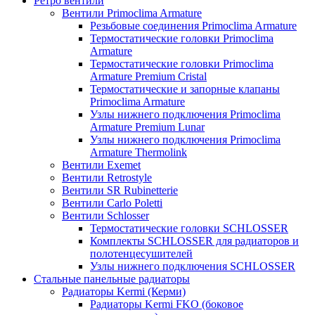
Ретро вентили
Вентили Primoclima Armature
Резьбовые соединения Primoclima Armature
Термостатические головки Primoclima
Armature
Термостатические головки Primoclima
Armature Premium Cristal
Термостатические и запорные клапаны
Primoclima Armature
Узлы нижнего подключения Primoclima
Armature Premium Lunar
Узлы нижнего подключения Primoclima
Armature Thermolink
Вентили Exemet
Вентили Retrostyle
Вентили SR Rubinetterie
Вентили Carlo Poletti
Вентили Schlosser
Термостатические головки SCHLOSSER
Комплекты SCHLOSSER для радиаторов и
полотенцесушителей
Узлы нижнего подключения SCHLOSSER
Стальные панельные радиаторы
Радиаторы Kermi (Керми)
Радиаторы Kermi FKO (боковое