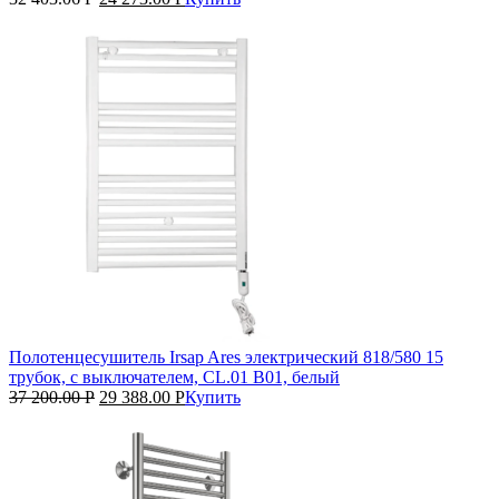
Полотенцесушитель Irsap Ares электрический 818/580 15
трубок, с выключателем, CL.01 B01, белый
37 200.00
Р
29 388.00
Р
Купить