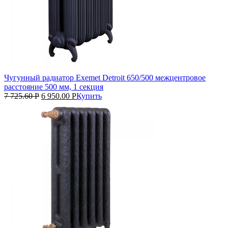
Чугунный радиатор Exemet Detroit 650/500 межцентровое
расстояние 500 мм, 1 секция
7 725.60
Р
6 950.00
Р
Купить