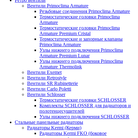
Ретро вентили
Вентили Primoclima Armature
Резьбовые соединения Primoclima Armature
Термостатические головки Primoclima
Armature
Термостатические головки Primoclima
Armature Premium Cristal
Термостатические и запорные клапаны
Primoclima Armature
Узлы нижнего подключения Primoclima
Armature Premium Lunar
Узлы нижнего подключения Primoclima
Armature Thermolink
Вентили Exemet
Вентили Retrostyle
Вентили SR Rubinetterie
Вентили Carlo Poletti
Вентили Schlosser
Термостатические головки SCHLOSSER
Комплекты SCHLOSSER для радиаторов и
полотенцесушителей
Узлы нижнего подключения SCHLOSSER
Стальные панельные радиаторы
Радиаторы Kermi (Керми)
Радиаторы Kermi FKO (боковое