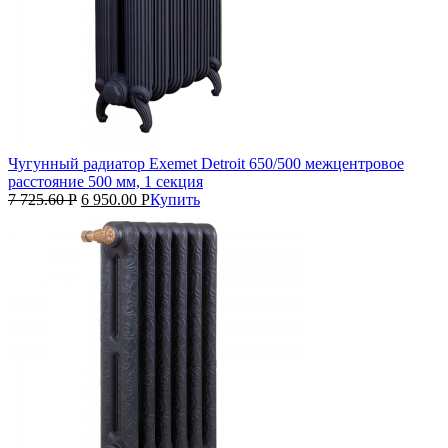
Чугунный радиатор Exemet Detroit 650/500 межцентровое
расстояние 500 мм, 1 секция
7 725.60
Р
6 950.00
Р
Купить