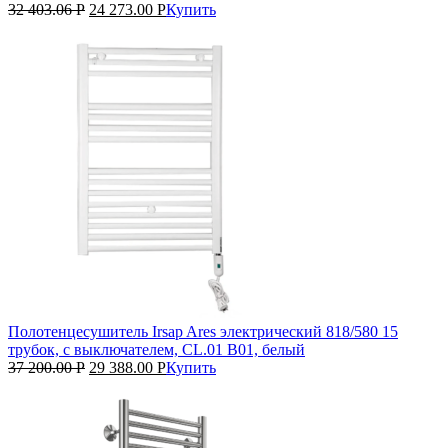
32 403.06
Р
24 273.00
Р
Купить
Полотенцесушитель Irsap Ares электрический 818/580 15
трубок, с выключателем, CL.01 B01, белый
37 200.00
Р
29 388.00
Р
Купить