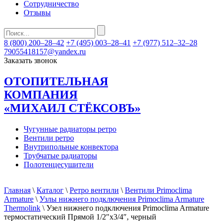
Сотрудничество
Отзывы
8 (800) 200–28–42
+7 (495) 003–28–41
+7 (977) 512–32–28
79055418157@yandex.ru
Заказать звонок
ОТОПИТЕЛЬНАЯ
КОМПАНИЯ
«МИХАИЛ СТЁКСОВЪ»
Чугунные радиаторы ретро
Вентили ретро
Внутрипольные конвектора
Трубчатые радиаторы
Полотенцесушители
Главная
\
Каталог
\
Ретро вентили
\
Вентили Primoclima
Armature
\
Узлы нижнего подключения Primoclima Armature
Thermolink
\ Узел нижнего подключения Primoclima Armature
термостатический Прямой 1/2″х3/4″, черный