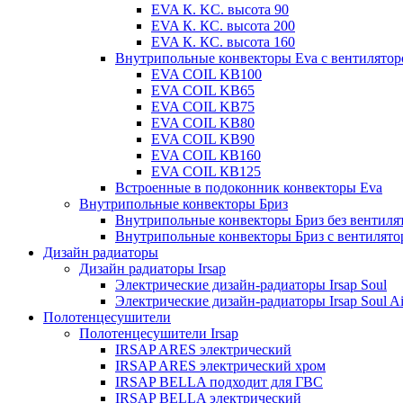
EVA К. KC. высота 90
EVA К. КС. высота 200
EVA К. КС. высота 160
Внутрипольные конвекторы Eva с вентилято
EVA COIL KB100
EVA COIL KB65
EVA COIL KB75
EVA COIL KB80
EVA COIL KB90
EVA COIL КВ160
EVA COIL КВ125
Встроенные в подоконник конвекторы Eva
Внутрипольные конвекторы Бриз
Внутрипольные конвекторы Бриз без вентиля
Внутрипольные конвекторы Бриз с вентилято
Дизайн радиаторы
Дизайн радиаторы Irsap
Электрические дизайн-радиаторы Irsap Soul
Электрические дизайн-радиаторы Irsap Soul Ai
Полотенцесушители
Полотенцесушители Irsap
IRSAP ARES электрический
IRSAP ARES электрический хром
IRSAP BELLA подходит для ГВС
IRSAP BELLA электрический