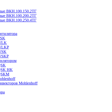
ные ВКН.100.150.2ТГ
ные ВКН.100.200.2ТГ
ные ВКН.100.250.4ТГ
ентилятора
ESK
 WLK
 WLKP
 WSK
 WSKP
тилятором
QSK
 QSK HK
 QSKM
hlenhoff
нвекторов Mohlenhoff
ора