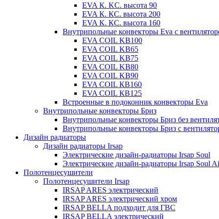
EVA К. KC. высота 90
EVA К. КС. высота 200
EVA К. КС. высота 160
Внутрипольные конвекторы Eva с вентилято
EVA COIL KB100
EVA COIL KB65
EVA COIL KB75
EVA COIL KB80
EVA COIL KB90
EVA COIL КВ160
EVA COIL КВ125
Встроенные в подоконник конвекторы Eva
Внутрипольные конвекторы Бриз
Внутрипольные конвекторы Бриз без вентиля
Внутрипольные конвекторы Бриз с вентилято
Дизайн радиаторы
Дизайн радиаторы Irsap
Электрические дизайн-радиаторы Irsap Soul
Электрические дизайн-радиаторы Irsap Soul Ai
Полотенцесушители
Полотенцесушители Irsap
IRSAP ARES электрический
IRSAP ARES электрический хром
IRSAP BELLA подходит для ГВС
IRSAP BELLA электрический