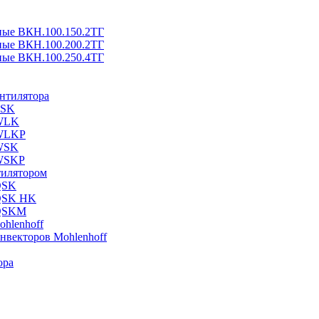
ные ВКН.100.150.2ТГ
ные ВКН.100.200.2ТГ
ные ВКН.100.250.4ТГ
ентилятора
ESK
 WLK
 WLKP
 WSK
 WSKP
тилятором
QSK
 QSK HK
 QSKM
hlenhoff
нвекторов Mohlenhoff
ора