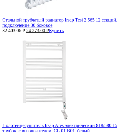
Стальной трубчатый радиатор Irsap Tesi 2 565 12 секций,
подключение 30 боковое
32 403.06
Р
24 273.00
Р
Купить
Полотенцесушитель Irsap Ares электрический 818/580 15
трубок, с выключателем, CL.01 B01, белый