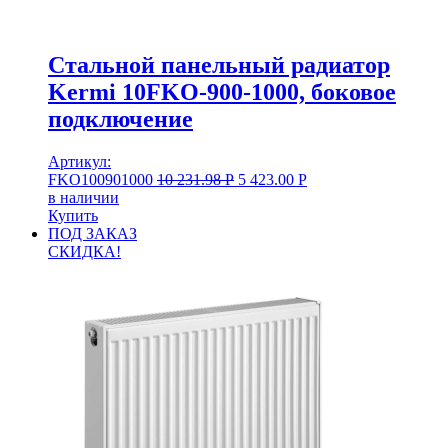
Стальной панельный радиатор
Kermi 10FKO-900-1000, боковое
подключение
Артикул:
FKO100901000
10 231.98
Р
5 423.00
Р
в наличии
Купить
ПОД ЗАКАЗ
СКИДКА!