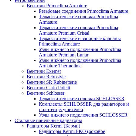
Ретро вентили
Вентили Primoclima Armature
Резьбовые соединения Primoclima Armature
Термостатические головки Primoclima
Armature
Термостатические головки Primoclima
Armature Premium Cristal
Термостатические и запорные клапаны
Primoclima Armature
Узлы нижнего подключения Primoclima
Armature Premium Lunar
Узлы нижнего подключения Primoclima
Armature Thermolink
Вентили Exemet
Вентили Retrostyle
Вентили SR Rubinetterie
Вентили Carlo Poletti
Вентили Schlosser
Термостатические головки SCHLOSSER
Комплекты SCHLOSSER для радиаторов и
полотенцесушителей
Узлы нижнего подключения SCHLOSSER
Стальные панельные радиаторы
Радиаторы Kermi (Керми)
Радиаторы Kermi FKO (боковое