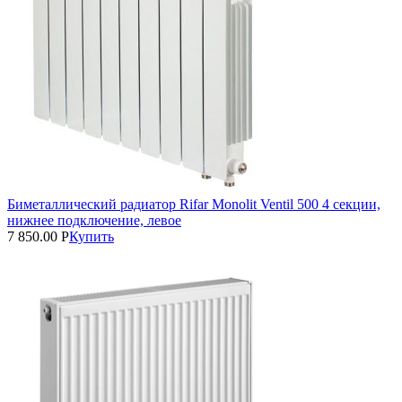
Биметаллический радиатор Rifar Monolit Ventil 500 4 секции,
нижнее подключение, левое
7 850.00
Р
Купить