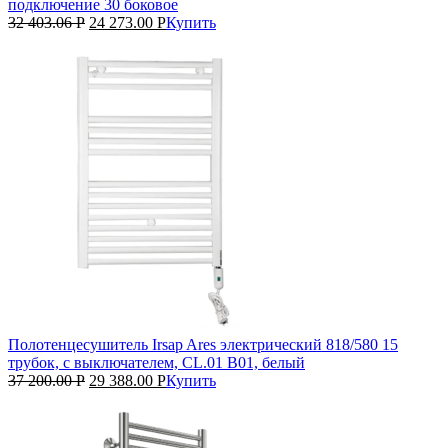
подключение 30 боковое
32 403.06
Р
24 273.00
Р
Купить
Полотенцесушитель Irsap Ares электрический 818/580 15
трубок, с выключателем, CL.01 B01, белый
37 200.00
Р
29 388.00
Р
Купить