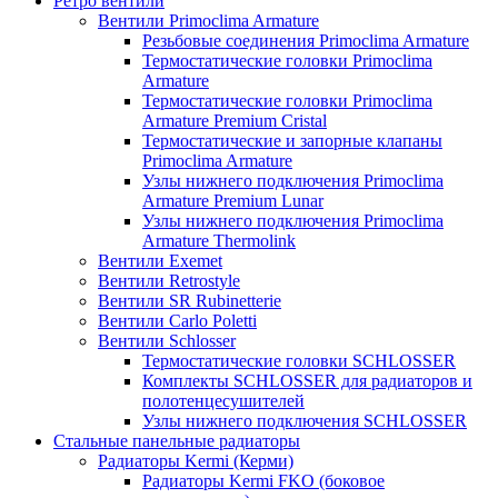
Ретро вентили
Вентили Primoclima Armature
Резьбовые соединения Primoclima Armature
Термостатические головки Primoclima
Armature
Термостатические головки Primoclima
Armature Premium Cristal
Термостатические и запорные клапаны
Primoclima Armature
Узлы нижнего подключения Primoclima
Armature Premium Lunar
Узлы нижнего подключения Primoclima
Armature Thermolink
Вентили Exemet
Вентили Retrostyle
Вентили SR Rubinetterie
Вентили Carlo Poletti
Вентили Schlosser
Термостатические головки SCHLOSSER
Комплекты SCHLOSSER для радиаторов и
полотенцесушителей
Узлы нижнего подключения SCHLOSSER
Стальные панельные радиаторы
Радиаторы Kermi (Керми)
Радиаторы Kermi FKO (боковое