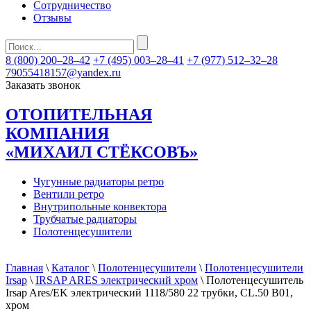
Сотрудничество
Отзывы
8 (800) 200–28–42
+7 (495) 003–28–41
+7 (977) 512–32–28
79055418157@yandex.ru
Заказать звонок
ОТОПИТЕЛЬНАЯ
КОМПАНИЯ
«МИХАИЛ СТЁКСОВЪ»
Чугунные радиаторы ретро
Вентили ретро
Внутрипольные конвектора
Трубчатые радиаторы
Полотенцесушители
Главная
\
Каталог
\
Полотенцесушители
\
Полотенцесушители
Irsap
\
IRSAP ARES электрический хром
\ Полотенцесушитель
Irsap Ares/EK электрический 1118/580 22 трубки, CL.50 B01,
хром