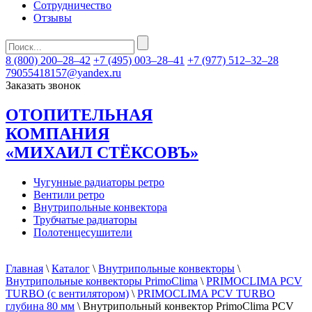
Сотрудничество
Отзывы
8 (800) 200–28–42
+7 (495) 003–28–41
+7 (977) 512–32–28
79055418157@yandex.ru
Заказать звонок
ОТОПИТЕЛЬНАЯ
КОМПАНИЯ
«МИХАИЛ СТЁКСОВЪ»
Чугунные радиаторы ретро
Вентили ретро
Внутрипольные конвектора
Трубчатые радиаторы
Полотенцесушители
Главная
\
Каталог
\
Внутрипольные конвекторы
\
Внутрипольные конвекторы PrimoClima
\
PRIMOCLIMA PCV
TURBO (c вентилятором)
\
PRIMOCLIMA PCV TURBO
глубина 80 мм
\ Внутрипольный конвектор PrimoClima PCV