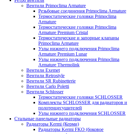
Ретро вентили
Вентили Primoclima Armature
Резьбовые соединения Primoclima Armature
Термостатические головки Primoclima
Armature
Термостатические головки Primoclima
Armature Premium Cristal
Термостатические и запорные клапаны
Primoclima Armature
Узлы нижнего подключения Primoclima
Armature Premium Lunar
Узлы нижнего подключения Primoclima
Armature Thermolink
Вентили Exemet
Вентили Retrostyle
Вентили SR Rubinetterie
Вентили Carlo Poletti
Вентили Schlosser
Термостатические головки SCHLOSSER
Комплекты SCHLOSSER для радиаторов и
полотенцесушителей
Узлы нижнего подключения SCHLOSSER
Стальные панельные радиаторы
Радиаторы Kermi (Керми)
Радиаторы Kermi FKO (боковое