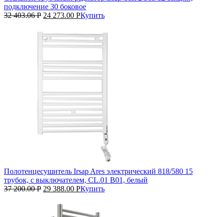
подключение 30 боковое
32 403.06
Р
24 273.00
Р
Купить
Полотенцесушитель Irsap Ares электрический 818/580 15
трубок, с выключателем, CL.01 B01, белый
37 200.00
Р
29 388.00
Р
Купить