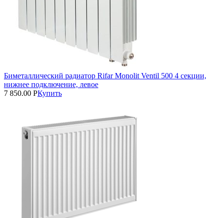
Биметаллический радиатор Rifar Monolit Ventil 500 4 секции,
нижнее подключение, левое
7 850.00
Р
Купить