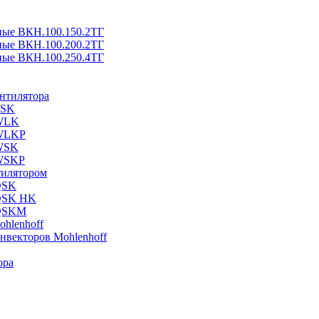
ные ВКН.100.150.2ТГ
ные ВКН.100.200.2ТГ
ные ВКН.100.250.4ТГ
ентилятора
ESK
 WLK
 WLKP
 WSK
 WSKP
тилятором
QSK
 QSK HK
 QSKM
hlenhoff
нвекторов Mohlenhoff
ора