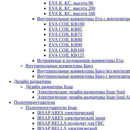
EVA К. KC. высота 90
EVA К. КС. высота 200
EVA К. КС. высота 160
Внутрипольные конвекторы Eva с вентилято
EVA COIL KB100
EVA COIL KB65
EVA COIL KB75
EVA COIL KB80
EVA COIL KB90
EVA COIL КВ160
EVA COIL КВ125
Встроенные в подоконник конвекторы Eva
Внутрипольные конвекторы Бриз
Внутрипольные конвекторы Бриз без вентиля
Внутрипольные конвекторы Бриз с вентилято
Дизайн радиаторы
Дизайн радиаторы Irsap
Электрические дизайн-радиаторы Irsap Soul
Электрические дизайн-радиаторы Irsap Soul Ai
Полотенцесушители
Полотенцесушители Irsap
IRSAP ARES электрический
IRSAP ARES электрический хром
IRSAP BELLA подходит для ГВС
IRSAP BELLA электрический