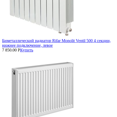
Биметаллический радиатор Rifar Monolit Ventil 500 4 секции,
нижнее подключение, левое
7 850.00
Р
Купить