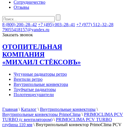
Сотрудничество
Отзывы
8 (800) 200–28–42
+7 (495) 003–28–41
+7 (977) 512–32–28
79055418157@yandex.ru
Заказать звонок
ОТОПИТЕЛЬНАЯ
КОМПАНИЯ
«МИХАИЛ СТЁКСОВЪ»
Чугунные радиаторы ретро
Вентили ретро
Внутрипольные конвектора
Трубчатые радиаторы
Полотенцесушители
Главная
\
Каталог
\
Внутрипольные конвекторы
\
Внутрипольные конвекторы PrimoClima
\
PRIMOCLIMA PCV
TURBO (c вентилятором)
\
PRIMOCLIMA PCV TURBO
глубина 110 мм
\ Внутрипольный конвектор PrimoClima PCV