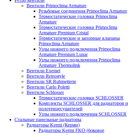
Ретро вентили
Вентили Primoclima Armature
Резьбовые соединения Primoclima Armature
Термостатические головки Primoclima
Armature
Термостатические головки Primoclima
Armature Premium Cristal
Термостатические и запорные клапаны
Primoclima Armature
Узлы нижнего подключения Primoclima
Armature Premium Lunar
Узлы нижнего подключения Primoclima
Armature Thermolink
Вентили Exemet
Вентили Retrostyle
Вентили SR Rubinetterie
Вентили Carlo Poletti
Вентили Schlosser
Термостатические головки SCHLOSSER
Комплекты SCHLOSSER для радиаторов и
полотенцесушителей
Узлы нижнего подключения SCHLOSSER
Стальные панельные радиаторы
Радиаторы Kermi (Керми)
Радиаторы Kermi FKO (боковое