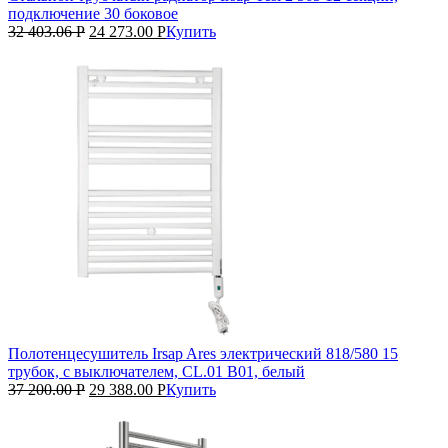
подключение 30 боковое
32 403.06
Р
24 273.00
Р
Купить
Полотенцесушитель Irsap Ares электрический 818/580 15
трубок, с выключателем, CL.01 B01, белый
37 200.00
Р
29 388.00
Р
Купить