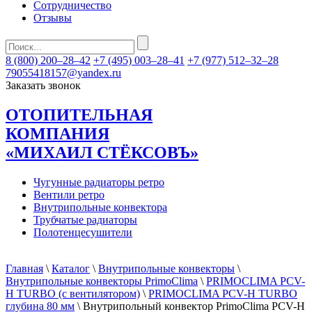
Сотрудничество
Отзывы
8 (800) 200–28–42
+7 (495) 003–28–41
+7 (977) 512–32–28
79055418157@yandex.ru
Заказать звонок
ОТОПИТЕЛЬНАЯ
КОМПАНИЯ
«МИХАИЛ СТЁКСОВЪ»
Чугунные радиаторы ретро
Вентили ретро
Внутрипольные конвектора
Трубчатые радиаторы
Полотенцесушители
Главная
\
Каталог
\
Внутрипольные конвекторы
\
Внутрипольные конвекторы PrimoClima
\
PRIMOCLIMA PCV-
H TURBO (c вентилятором)
\
PRIMOCLIMA PCV-H TURBO
глубина 80 мм
\ Внутрипольный конвектор PrimoClima PCV-H