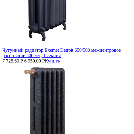
Чугунный радиатор Exemet Detroit 650/500 межцентровое
расстояние 500 мм, 1 секция
7 725.60
Р
6 950.00
Р
Купить