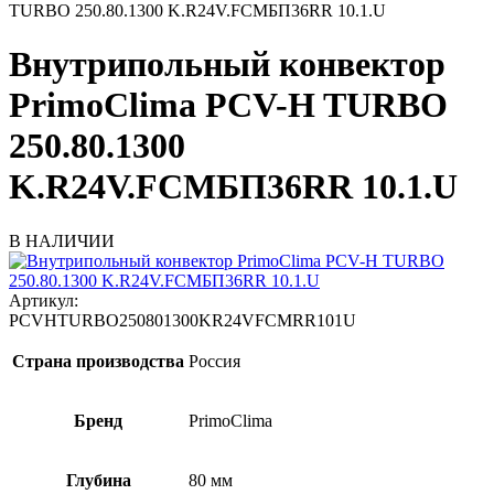
TURBO 250.80.1300 K.R24V.FCMБП36RR 10.1.U
Внутрипольный конвектор
PrimoClima PCV-H TURBO
250.80.1300
K.R24V.FCMБП36RR 10.1.U
В НАЛИЧИИ
Артикул:
PCVHTURBO250801300KR24VFCMRR101U
Страна производства
Россия
Бренд
PrimoClima
Глубина
80 мм