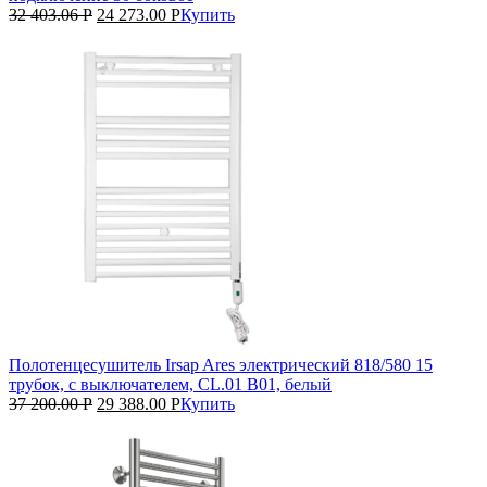
32 403.06
Р
24 273.00
Р
Купить
Полотенцесушитель Irsap Ares электрический 818/580 15
трубок, с выключателем, CL.01 B01, белый
37 200.00
Р
29 388.00
Р
Купить