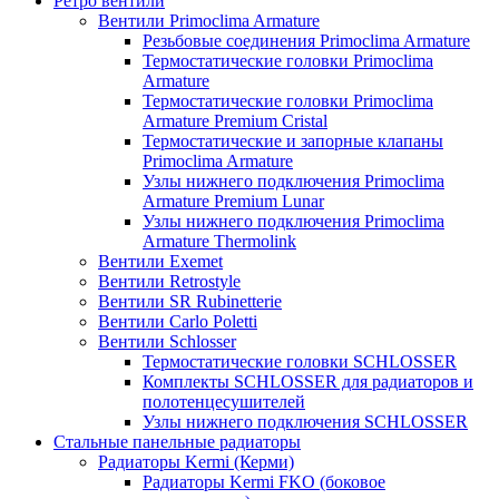
Ретро вентили
Вентили Primoclima Armature
Резьбовые соединения Primoclima Armature
Термостатические головки Primoclima
Armature
Термостатические головки Primoclima
Armature Premium Cristal
Термостатические и запорные клапаны
Primoclima Armature
Узлы нижнего подключения Primoclima
Armature Premium Lunar
Узлы нижнего подключения Primoclima
Armature Thermolink
Вентили Exemet
Вентили Retrostyle
Вентили SR Rubinetterie
Вентили Carlo Poletti
Вентили Schlosser
Термостатические головки SCHLOSSER
Комплекты SCHLOSSER для радиаторов и
полотенцесушителей
Узлы нижнего подключения SCHLOSSER
Стальные панельные радиаторы
Радиаторы Kermi (Керми)
Радиаторы Kermi FKO (боковое