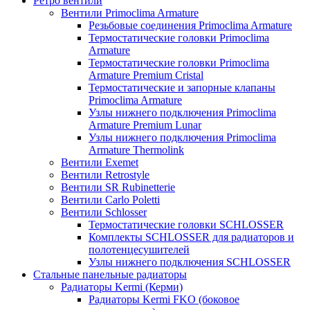
Ретро вентили
Вентили Primoclima Armature
Резьбовые соединения Primoclima Armature
Термостатические головки Primoclima
Armature
Термостатические головки Primoclima
Armature Premium Cristal
Термостатические и запорные клапаны
Primoclima Armature
Узлы нижнего подключения Primoclima
Armature Premium Lunar
Узлы нижнего подключения Primoclima
Armature Thermolink
Вентили Exemet
Вентили Retrostyle
Вентили SR Rubinetterie
Вентили Carlo Poletti
Вентили Schlosser
Термостатические головки SCHLOSSER
Комплекты SCHLOSSER для радиаторов и
полотенцесушителей
Узлы нижнего подключения SCHLOSSER
Стальные панельные радиаторы
Радиаторы Kermi (Керми)
Радиаторы Kermi FKO (боковое