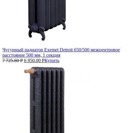
Чугунный радиатор Exemet Detroit 650/500 межцентровое
расстояние 500 мм, 1 секция
7 725.60
Р
6 950.00
Р
Купить