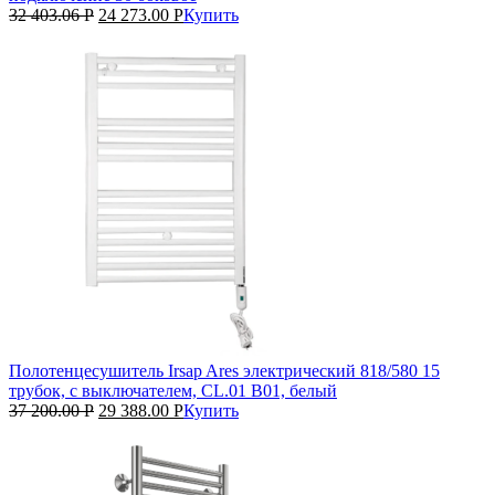
32 403.06
Р
24 273.00
Р
Купить
Полотенцесушитель Irsap Ares электрический 818/580 15
трубок, с выключателем, CL.01 B01, белый
37 200.00
Р
29 388.00
Р
Купить