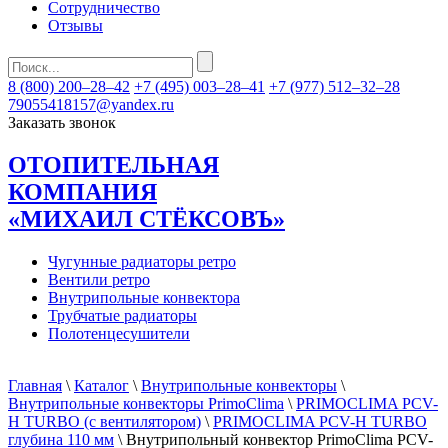
Сотрудничество
Отзывы
8 (800) 200–28–42
+7 (495) 003–28–41
+7 (977) 512–32–28
79055418157@yandex.ru
Заказать звонок
ОТОПИТЕЛЬНАЯ
КОМПАНИЯ
«МИХАИЛ СТЁКСОВЪ»
Чугунные радиаторы ретро
Вентили ретро
Внутрипольные конвектора
Трубчатые радиаторы
Полотенцесушители
Главная
\
Каталог
\
Внутрипольные конвекторы
\
Внутрипольные конвекторы PrimoClima
\
PRIMOCLIMA PCV-
H TURBO (c вентилятором)
\
PRIMOCLIMA PCV-H TURBO
глубина 110 мм
\ Внутрипольный конвектор PrimoClima PCV-