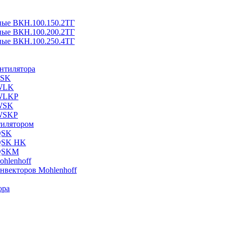
ные ВКН.100.150.2ТГ
ные ВКН.100.200.2ТГ
ные ВКН.100.250.4ТГ
ентилятора
ESK
 WLK
 WLKP
 WSK
 WSKP
тилятором
QSK
 QSK HK
 QSKM
hlenhoff
нвекторов Mohlenhoff
ора