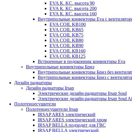
EVA К. KC. высота 90
EVA К. КС. высота 200
EVA К. КС. высота 160
Внутрипольные конвекторы Eva с вентилято
EVA COIL KB100
EVA COIL KB65
EVA COIL KB75
EVA COIL KB80
EVA COIL KB90
EVA COIL КВ160
EVA COIL КВ125
Встроенные в подоконник конвекторы Eva
Внутрипольные конвекторы Бриз
Внутрипольные конвекторы Бриз без вентиля
Внутрипольные конвекторы Бриз с вентилято
Дизайн радиаторы
Дизайн радиаторы Irsap
Электрические дизайн-радиаторы Irsap Soul
Электрические дизайн-радиаторы Irsap Soul Ai
Полотенцесушители
Полотенцесушители Irsap
IRSAP ARES электрический
IRSAP ARES электрический хром
IRSAP BELLA подходит для ГВС
IRSAP BELLA электрический