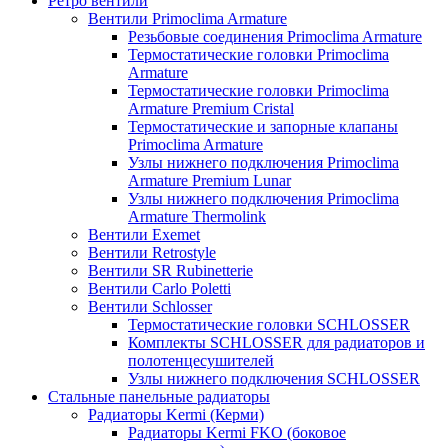
Ретро вентили
Вентили Primoclima Armature
Резьбовые соединения Primoclima Armature
Термостатические головки Primoclima
Armature
Термостатические головки Primoclima
Armature Premium Cristal
Термостатические и запорные клапаны
Primoclima Armature
Узлы нижнего подключения Primoclima
Armature Premium Lunar
Узлы нижнего подключения Primoclima
Armature Thermolink
Вентили Exemet
Вентили Retrostyle
Вентили SR Rubinetterie
Вентили Carlo Poletti
Вентили Schlosser
Термостатические головки SCHLOSSER
Комплекты SCHLOSSER для радиаторов и
полотенцесушителей
Узлы нижнего подключения SCHLOSSER
Стальные панельные радиаторы
Радиаторы Kermi (Керми)
Радиаторы Kermi FKO (боковое