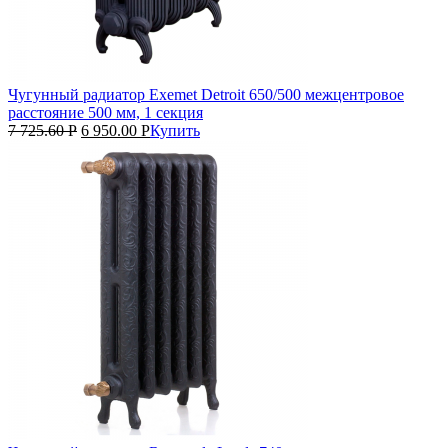
Чугунный радиатор Exemet Detroit 650/500 межцентровое
расстояние 500 мм, 1 секция
7 725.60
Р
6 950.00
Р
Купить