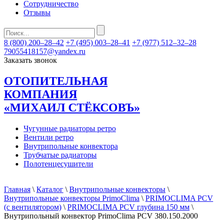
Сотрудничество
Отзывы
8 (800) 200–28–42
+7 (495) 003–28–41
+7 (977) 512–32–28
79055418157@yandex.ru
Заказать звонок
ОТОПИТЕЛЬНАЯ
КОМПАНИЯ
«МИХАИЛ СТЁКСОВЪ»
Чугунные радиаторы ретро
Вентили ретро
Внутрипольные конвектора
Трубчатые радиаторы
Полотенцесушители
Главная
\
Каталог
\
Внутрипольные конвекторы
\
Внутрипольные конвекторы PrimoClima
\
PRIMOCLIMA PCV
(c вентилятором)
\
PRIMOCLIMA PCV глубина 150 мм
\
Внутрипольный конвектор PrimoClima PCV 380.150.2000