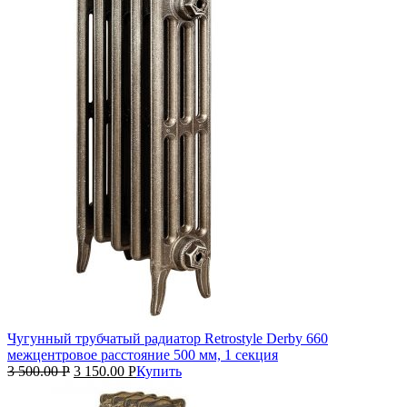
Чугунный трубчатый радиатор Retrostyle Derby 660
межцентровое расстояние 500 мм, 1 секция
3 500.00
Р
3 150.00
Р
Купить