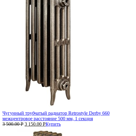
Чугунный трубчатый радиатор Retrostyle Derby 660
межцентровое расстояние 500 мм, 1 секция
3 500.00
Р
3 150.00
Р
Купить