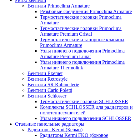
Ретро вентили
Вентили Primoclima Armature
Резьбовые соединения Primoclima Armature
Термостатические головки Primoclima
Armature
Термостатические головки Primoclima
Armature Premium Cristal
Термостатические и запорные клапаны
Primoclima Armature
Узлы нижнего подключения Primoclima
Armature Premium Lunar
Узлы нижнего подключения Primoclima
Armature Thermolink
Вентили Exemet
Вентили Retrostyle
Вентили SR Rubinetterie
Вентили Carlo Poletti
Вентили Schlosser
Термостатические головки SCHLOSSER
Комплекты SCHLOSSER для радиаторов и
полотенцесушителей
Узлы нижнего подключения SCHLOSSER
Стальные панельные радиаторы
Радиаторы Kermi (Керми)
Радиаторы Kermi FKO (боковое