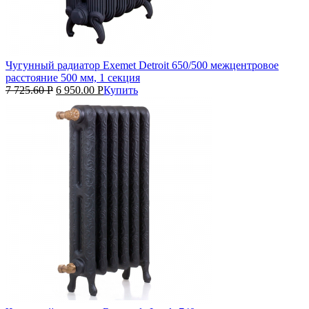
Чугунный радиатор Exemet Detroit 650/500 межцентровое
расстояние 500 мм, 1 секция
7 725.60
Р
6 950.00
Р
Купить