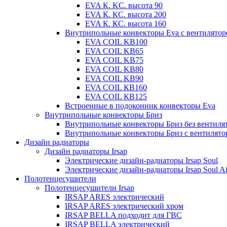
EVA К. KC. высота 90
EVA К. КС. высота 200
EVA К. КС. высота 160
Внутрипольные конвекторы Eva с вентилято
EVA COIL KB100
EVA COIL KB65
EVA COIL KB75
EVA COIL KB80
EVA COIL KB90
EVA COIL КВ160
EVA COIL КВ125
Встроенные в подоконник конвекторы Eva
Внутрипольные конвекторы Бриз
Внутрипольные конвекторы Бриз без вентиля
Внутрипольные конвекторы Бриз с вентилято
Дизайн радиаторы
Дизайн радиаторы Irsap
Электрические дизайн-радиаторы Irsap Soul
Электрические дизайн-радиаторы Irsap Soul Ai
Полотенцесушители
Полотенцесушители Irsap
IRSAP ARES электрический
IRSAP ARES электрический хром
IRSAP BELLA подходит для ГВС
IRSAP BELLA электрический