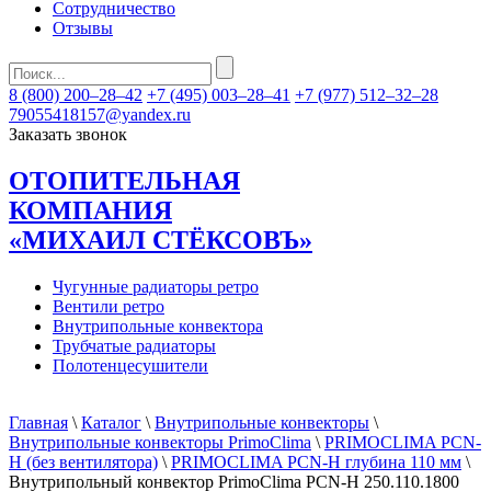
Сотрудничество
Отзывы
8 (800) 200–28–42
+7 (495) 003–28–41
+7 (977) 512–32–28
79055418157@yandex.ru
Заказать звонок
ОТОПИТЕЛЬНАЯ
КОМПАНИЯ
«МИХАИЛ СТЁКСОВЪ»
Чугунные радиаторы ретро
Вентили ретро
Внутрипольные конвектора
Трубчатые радиаторы
Полотенцесушители
Главная
\
Каталог
\
Внутрипольные конвекторы
\
Внутрипольные конвекторы PrimoClima
\
PRIMOCLIMA PCN-
H (без вентилятора)
\
PRIMOCLIMA PCN-H глубина 110 мм
\
Внутрипольный конвектор PrimoClima PCN-H 250.110.1800