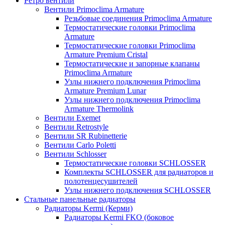
Ретро вентили
Вентили Primoclima Armature
Резьбовые соединения Primoclima Armature
Термостатические головки Primoclima
Armature
Термостатические головки Primoclima
Armature Premium Cristal
Термостатические и запорные клапаны
Primoclima Armature
Узлы нижнего подключения Primoclima
Armature Premium Lunar
Узлы нижнего подключения Primoclima
Armature Thermolink
Вентили Exemet
Вентили Retrostyle
Вентили SR Rubinetterie
Вентили Carlo Poletti
Вентили Schlosser
Термостатические головки SCHLOSSER
Комплекты SCHLOSSER для радиаторов и
полотенцесушителей
Узлы нижнего подключения SCHLOSSER
Стальные панельные радиаторы
Радиаторы Kermi (Керми)
Радиаторы Kermi FKO (боковое