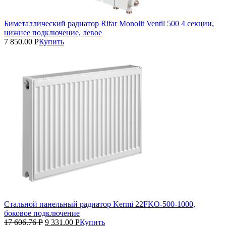
Биметаллический радиатор Rifar Monolit Ventil 500 4 секции,
нижнее подключение, левое
7 850.00
Р
Купить
Стальной панельный радиатор Kermi 22FKO‑500‑1000,
боковое подключение
17 606.76
Р
9 331.00
Р
Купить