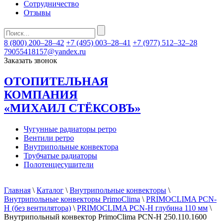
Сотрудничество
Отзывы
8 (800) 200–28–42
+7 (495) 003–28–41
+7 (977) 512–32–28
79055418157@yandex.ru
Заказать звонок
ОТОПИТЕЛЬНАЯ
КОМПАНИЯ
«МИХАИЛ СТЁКСОВЪ»
Чугунные радиаторы ретро
Вентили ретро
Внутрипольные конвектора
Трубчатые радиаторы
Полотенцесушители
Главная
\
Каталог
\
Внутрипольные конвекторы
\
Внутрипольные конвекторы PrimoClima
\
PRIMOCLIMA PCN-
H (без вентилятора)
\
PRIMOCLIMA PCN-H глубина 110 мм
\
Внутрипольный конвектор PrimoClima PCN-H 250.110.1600