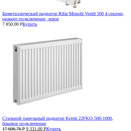
Биметаллический радиатор Rifar Monolit Ventil 500 4 секции,
нижнее подключение, левое
7 850.00
Р
Купить
Стальной панельный радиатор Kermi 22FKO‑500‑1000,
боковое подключение
17 606.76
Р
9 331.00
Р
Купить