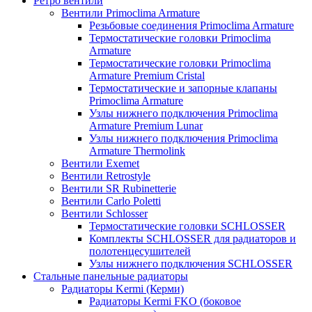
Ретро вентили
Вентили Primoclima Armature
Резьбовые соединения Primoclima Armature
Термостатические головки Primoclima
Armature
Термостатические головки Primoclima
Armature Premium Cristal
Термостатические и запорные клапаны
Primoclima Armature
Узлы нижнего подключения Primoclima
Armature Premium Lunar
Узлы нижнего подключения Primoclima
Armature Thermolink
Вентили Exemet
Вентили Retrostyle
Вентили SR Rubinetterie
Вентили Carlo Poletti
Вентили Schlosser
Термостатические головки SCHLOSSER
Комплекты SCHLOSSER для радиаторов и
полотенцесушителей
Узлы нижнего подключения SCHLOSSER
Стальные панельные радиаторы
Радиаторы Kermi (Керми)
Радиаторы Kermi FKO (боковое