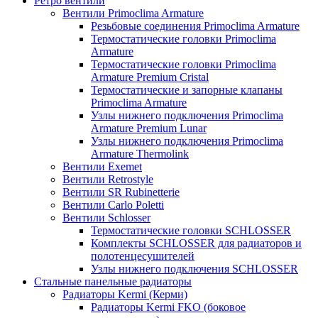
Ретро вентили
Вентили Primoclima Armature
Резьбовые соединения Primoclima Armature
Термостатические головки Primoclima
Armature
Термостатические головки Primoclima
Armature Premium Cristal
Термостатические и запорные клапаны
Primoclima Armature
Узлы нижнего подключения Primoclima
Armature Premium Lunar
Узлы нижнего подключения Primoclima
Armature Thermolink
Вентили Exemet
Вентили Retrostyle
Вентили SR Rubinetterie
Вентили Carlo Poletti
Вентили Schlosser
Термостатические головки SCHLOSSER
Комплекты SCHLOSSER для радиаторов и
полотенцесушителей
Узлы нижнего подключения SCHLOSSER
Стальные панельные радиаторы
Радиаторы Kermi (Керми)
Радиаторы Kermi FKO (боковое