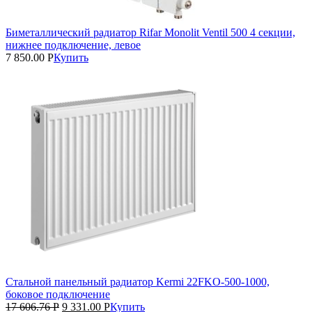
Биметаллический радиатор Rifar Monolit Ventil 500 4 секции,
нижнее подключение, левое
7 850.00
Р
Купить
Стальной панельный радиатор Kermi 22FKO‑500‑1000,
боковое подключение
17 606.76
Р
9 331.00
Р
Купить