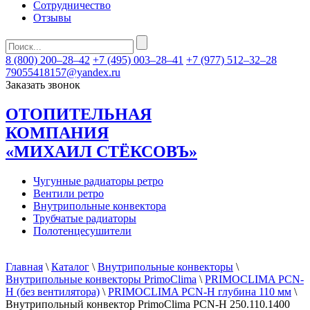
Сотрудничество
Отзывы
8 (800) 200–28–42
+7 (495) 003–28–41
+7 (977) 512–32–28
79055418157@yandex.ru
Заказать звонок
ОТОПИТЕЛЬНАЯ
КОМПАНИЯ
«МИХАИЛ СТЁКСОВЪ»
Чугунные радиаторы ретро
Вентили ретро
Внутрипольные конвектора
Трубчатые радиаторы
Полотенцесушители
Главная
\
Каталог
\
Внутрипольные конвекторы
\
Внутрипольные конвекторы PrimoClima
\
PRIMOCLIMA PCN-
H (без вентилятора)
\
PRIMOCLIMA PCN-H глубина 110 мм
\
Внутрипольный конвектор PrimoClima PCN-H 250.110.1400