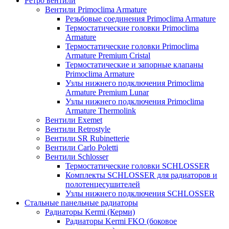
Ретро вентили
Вентили Primoclima Armature
Резьбовые соединения Primoclima Armature
Термостатические головки Primoclima
Armature
Термостатические головки Primoclima
Armature Premium Cristal
Термостатические и запорные клапаны
Primoclima Armature
Узлы нижнего подключения Primoclima
Armature Premium Lunar
Узлы нижнего подключения Primoclima
Armature Thermolink
Вентили Exemet
Вентили Retrostyle
Вентили SR Rubinetterie
Вентили Carlo Poletti
Вентили Schlosser
Термостатические головки SCHLOSSER
Комплекты SCHLOSSER для радиаторов и
полотенцесушителей
Узлы нижнего подключения SCHLOSSER
Стальные панельные радиаторы
Радиаторы Kermi (Керми)
Радиаторы Kermi FKO (боковое