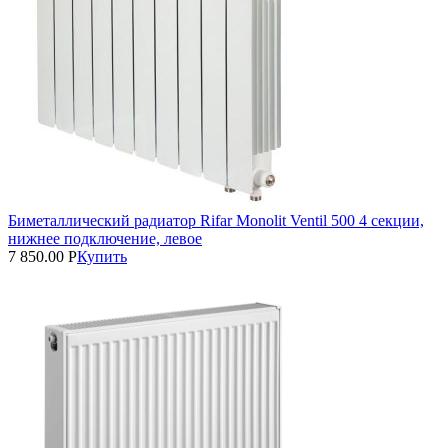
Биметаллический радиатор Rifar Monolit Ventil 500 4 секции,
нижнее подключение, левое
7 850.00
Р
Купить