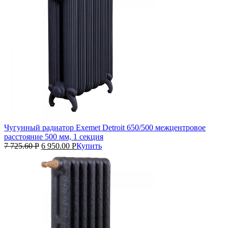
Чугунный радиатор Exemet Detroit 650/500 межцентровое
расстояние 500 мм, 1 секция
7 725.60
Р
6 950.00
Р
Купить