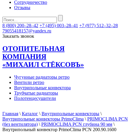
Сотрудничество
Отзывы
8 (800) 200–28–42
+7 (495) 003–28–41
+7 (977) 512–32–28
79055418157@yandex.ru
Заказать звонок
ОТОПИТЕЛЬНАЯ
КОМПАНИЯ
«МИХАИЛ СТЁКСОВЪ»
Чугунные радиаторы ретро
Вентили ретро
Внутрипольные конвектора
Трубчатые радиаторы
Полотенцесушители
Главная
\
Каталог
\
Внутрипольные конвекторы
\
Внутрипольные конвекторы PrimoClima
\
PRIMOCLIMA PCN
(без вентилятора)
\
PRIMOCLIMA PCN глубина 90 мм
\
Внутрипольный конвектор PrimoClima PCN 200.90.1600