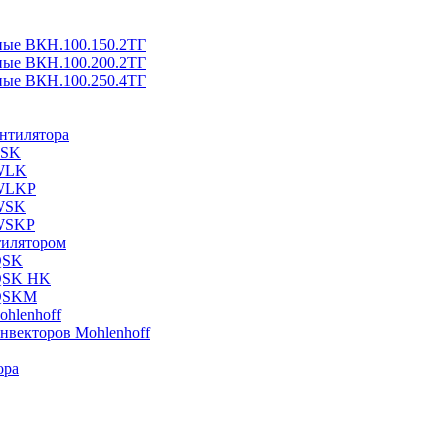
ные ВКН.100.150.2ТГ
ные ВКН.100.200.2ТГ
ные ВКН.100.250.4ТГ
ентилятора
ESK
 WLK
 WLKP
 WSK
 WSKP
тилятором
QSK
 QSK HK
 QSKM
hlenhoff
нвекторов Mohlenhoff
ора