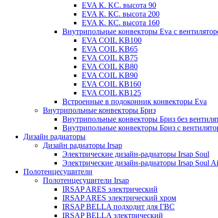
EVA К. KC. высота 90
EVA К. КС. высота 200
EVA К. КС. высота 160
Внутрипольные конвекторы Eva с вентилято
EVA COIL KB100
EVA COIL KB65
EVA COIL KB75
EVA COIL KB80
EVA COIL KB90
EVA COIL КВ160
EVA COIL КВ125
Встроенные в подоконник конвекторы Eva
Внутрипольные конвекторы Бриз
Внутрипольные конвекторы Бриз без вентиля
Внутрипольные конвекторы Бриз с вентилято
Дизайн радиаторы
Дизайн радиаторы Irsap
Электрические дизайн-радиаторы Irsap Soul
Электрические дизайн-радиаторы Irsap Soul Ai
Полотенцесушители
Полотенцесушители Irsap
IRSAP ARES электрический
IRSAP ARES электрический хром
IRSAP BELLA подходит для ГВС
IRSAP BELLA электрический