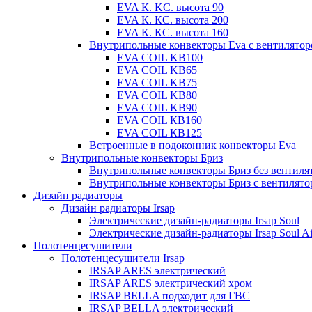
EVA К. KC. высота 90
EVA К. КС. высота 200
EVA К. КС. высота 160
Внутрипольные конвекторы Eva с вентилято
EVA COIL KB100
EVA COIL KB65
EVA COIL KB75
EVA COIL KB80
EVA COIL KB90
EVA COIL КВ160
EVA COIL КВ125
Встроенные в подоконник конвекторы Eva
Внутрипольные конвекторы Бриз
Внутрипольные конвекторы Бриз без вентиля
Внутрипольные конвекторы Бриз с вентилято
Дизайн радиаторы
Дизайн радиаторы Irsap
Электрические дизайн-радиаторы Irsap Soul
Электрические дизайн-радиаторы Irsap Soul Ai
Полотенцесушители
Полотенцесушители Irsap
IRSAP ARES электрический
IRSAP ARES электрический хром
IRSAP BELLA подходит для ГВС
IRSAP BELLA электрический