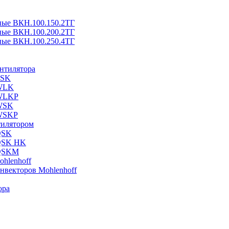
ные ВКН.100.150.2ТГ
ные ВКН.100.200.2ТГ
ные ВКН.100.250.4ТГ
ентилятора
ESK
 WLK
 WLKP
 WSK
 WSKP
тилятором
QSK
 QSK HK
 QSKM
hlenhoff
нвекторов Mohlenhoff
ора