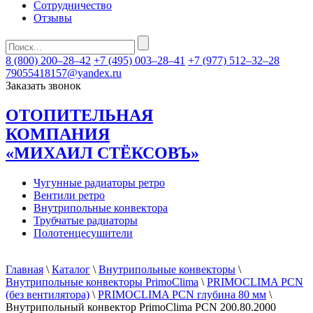
Сотрудничество
Отзывы
8 (800) 200–28–42
+7 (495) 003–28–41
+7 (977) 512–32–28
79055418157@yandex.ru
Заказать звонок
ОТОПИТЕЛЬНАЯ
КОМПАНИЯ
«МИХАИЛ СТЁКСОВЪ»
Чугунные радиаторы ретро
Вентили ретро
Внутрипольные конвектора
Трубчатые радиаторы
Полотенцесушители
Главная
\
Каталог
\
Внутрипольные конвекторы
\
Внутрипольные конвекторы PrimoClima
\
PRIMOCLIMA PCN
(без вентилятора)
\
PRIMOCLIMA PCN глубина 80 мм
\
Внутрипольный конвектор PrimoClima PCN 200.80.2000