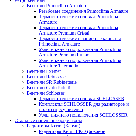
Ретро вентили
Вентили Primoclima Armature
Резьбовые соединения Primoclima Armature
Термостатические головки Primoclima
Armature
Термостатические головки Primoclima
Armature Premium Cristal
Термостатические и запорные клапаны
Primoclima Armature
Узлы нижнего подключения Primoclima
Armature Premium Lunar
Узлы нижнего подключения Primoclima
Armature Thermolink
Вентили Exemet
Вентили Retrostyle
Вентили SR Rubinetterie
Вентили Carlo Poletti
Вентили Schlosser
Термостатические головки SCHLOSSER
Комплекты SCHLOSSER для радиаторов и
полотенцесушителей
Узлы нижнего подключения SCHLOSSER
Стальные панельные радиаторы
Радиаторы Kermi (Керми)
Радиаторы Kermi FKO (боковое