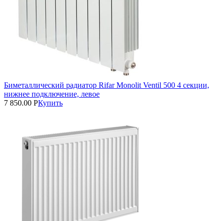
Биметаллический радиатор Rifar Monolit Ventil 500 4 секции,
нижнее подключение, левое
7 850.00
Р
Купить