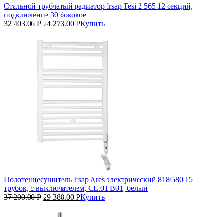
Стальной трубчатый радиатор Irsap Tesi 2 565 12 секций,
подключение 30 боковое
32 403.06
Р
24 273.00
Р
Купить
Полотенцесушитель Irsap Ares электрический 818/580 15
трубок, с выключателем, CL.01 B01, белый
37 200.00
Р
29 388.00
Р
Купить